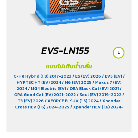
EVS-LN155
L
แบบไม่เติมน้ำกลั่น
C-HR Hybrid (1.8) 2017-2023
/ ES (EV) 2026
/ EV5 (EV)
/
HYPTEC HT (EV) 2024
/ M6 (EV) 2025
/ Maxus 7 (EV)
2024
/ MG4 Electric (EV)
/ ORA Black Cat (EV) 2021
/
ORA Good Cat (EV) 2021-2022
/ Soul (EV) 2019-2022
/
T3 (EV) 2026
/ XFORCE B-SUV (1.5) 2024
/ Xpander
Cross HEV (1.6) 2024-2025
/ Xpander HEV (1.6) 2024-
2025
/ Yaris Ativ Hybrid (1.5) 2025
/ Yaris Cross (1.5)
2023