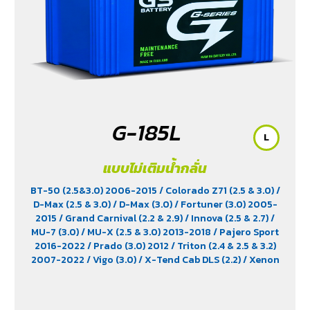
G-185L
L
แบบไม่เติมน้ำกลั่น
BT-50 (2.5&3.0) 2006-2015
/ Colorado Z71 (2.5 & 3.0)
/
D-Max (2.5 & 3.0)
/ D-Max (3.0)
/ Fortuner (3.0) 2005-
2015
/ Grand Carnival (2.2 & 2.9)
/ Innova (2.5 & 2.7)
/
MU-7 (3.0)
/ MU-X (2.5 & 3.0) 2013-2018
/ Pajero Sport
2016-2022
/ Prado (3.0) 2012
/ Triton (2.4 & 2.5 & 3.2)
2007-2022
/ Vigo (3.0)
/ X-Tend Cab DLS (2.2)
/ Xenon
150 NX-Plore (2.2)
/ Xenon CNG (2.2)