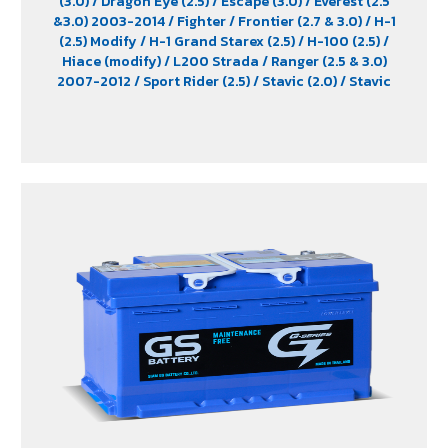
(3.0)
/ Dragon Eye (2.5)
/ Escape (3.0)
/ Everest (2.5
&3.0) 2003-2014
/ Fighter
/ Frontier (2.7 & 3.0)
/ H-1
(2.5) Modify
/ H-1 Grand Starex (2.5)
/ H-100 (2.5)
/
Hiace (modify)
/ L200 Strada
/ Ranger (2.5 & 3.0)
2007-2012
/ Sport Rider (2.5)
/ Stavic (2.0)
/ Stavic
Turismo (2.0)
/ TFR (2.5 & 2.8)
/ Tiger (2.5)
/ Trooper (2.5
& 3.0)
/ Urvan (modify)
/ Vega (3.0)
/ Xenon (2.2)
/
Xenon X-Tend Cab (2.2)