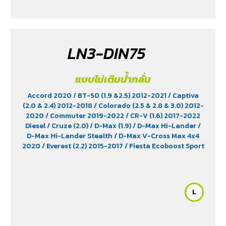
LN3-DIN75
แบบไม่เติมน้ำกลั่น
Accord 2020
/ BT-50 (1.9 &2.5) 2012-2021
/ Captiva
(2.0 & 2.4) 2012-2018
/ Colorado (2.5 & 2.8 & 3.0) 2012-
2020
/ Commuter 2019-2022
/ CR-V (1.6) 2017-2022
Diesel
/ Cruze (2.0)
/ D-Max (1.9)
/ D-Max Hi-Lander
/
D-Max Hi-Lander Stealth
/ D-Max V-Cross Max 4x4
2020
/ Everest (2.2) 2015-2017
/ Fiesta Ecoboost Sport
(1.0) 2014-2016
/ Fortuner (2.4) 2WD 2016-2021
/
Freelander (2.5)
/ Hiace
/ HS (1.5) 2019-2023
/ Innova
Crystra 2016-2022
/ Majesty 2019-2022
/ Navara 2019
- 2020
/ Navara Double Cab
/ Navara Pro-2X 2021
/
L
Navara Pro-4X 2021
/ Ranger (2.2 & 2.5)
/ Revo (2.4)
/
Revo GR Sport (2.4)
/ Revo Prerunner (2.4)
/ Revo Rocco
(2.4)
/ Revo Z-Edition (2.4)
/ Terra 2018-2022
/