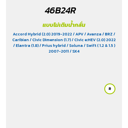
Xpander GT (1.5) 2010-2021
/ Yaris (1.5) 2006-2012
/
46B24R
Yaris Ativ (1.2) 2017-2020
/ Yaris Hatchback (1.2) 2017-
2020
/ Yaris Standard (1.2) 2012-2019
แบบไม่เติมน้ำกลั่น
Accord Hybrid (2.0) 2019-2022
/ APV
/ Avanza
/ BRZ
/
Caribian
/ Civic Dimension (1.7)
/ Civic e:HEV (2.0) 2022
/ Elantra (1.8)
/ Prius hybrid
/ Soluna
/ Swift ( 1.2 & 1.5 )
2007-2011
/ SX4
R