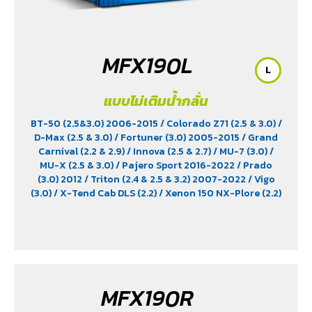
MFX190L
L
แบบไม่เติมน้ำกลั่น
BT-50 (2.5&3.0) 2006-2015
/ Colorado Z71 (2.5 & 3.0)
/
D-Max (2.5 & 3.0)
/ Fortuner (3.0) 2005-2015
/ Grand
Carnival (2.2 & 2.9)
/ Innova (2.5 & 2.7)
/ MU-7 (3.0)
/
MU-X (2.5 & 3.0)
/ Pajero Sport 2016-2022
/ Prado
(3.0) 2012
/ Triton (2.4 & 2.5 & 3.2) 2007-2022
/ Vigo
(3.0)
/ X-Tend Cab DLS (2.2)
/ Xenon 150 NX-Plore (2.2)
/ Xenon CNG (2.2)
MFX190R