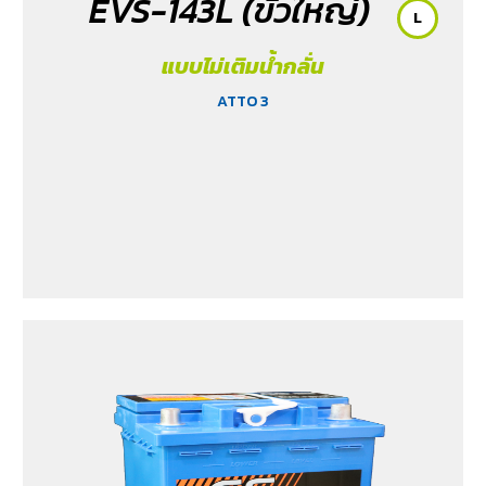
EVS-143L (ขั้วใหญ่)
L
แบบไม่เติมน้ำกลั่น
ATTO 3