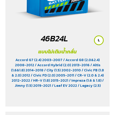
46B24L
L
แบบไม่เติมน้ำกลั่น
Accord G7 (2.4) 2003-2007
/ Accord G8 (2.0&2.4)
2008-2012
/ Accord Hybrid (2.0) 2013-2016
/ Altis
(1.6&1.8) 2014-2018
/ City (1.5) 2002-2010
/ Civic FB (1.8
& 2.0) 2012
/ Civic FD (2.0) 2005-2011
/ CR-V (2.0 & 2.4)
2012-2022
/ HR-V (1.8) 2015-2021
/ Impreza (1.6 & 1.8)
/
Jimny (1.5) 2019-2021
/ Leaf EV 2022
/ Legacy (2.5)
2009-2013
/ Mazda 2 (1.5) 2009-2014
/ Outlander
PHEV (2.4) 2021-2024
/ Sienta (1.5) 2016-2019
/ Swift
(1.2) 2012-2017
/ Sylphy (1.6 &1.8) 2012
/ Tiida (1.6&1.8)
2006
/ Vios (1.5) 2007-2013
/ Vitara (1.6 & 2.0)
/ XL7
(1.5) 2020-2024
/ Xpander Cross (1.5) 2010-2021
/