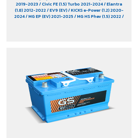
2019-2023
/ Civic FE (1.5) Turbo 2021-2024
/ Elantra
(1.8) 2012-2022
/ EV9 (EV)
/ KICKS e-Power (1.2) 2020-
2024
/ MG EP (EV) 2021-2025
/ MG HS Phev (1.5) 2022
/
MG ZS (1.5) 2017 -2023
/ MG ZS EV 2019-2023
/ MG3 (1.5)
2015-2023
/ MG3 Xross (1.5) 2015-2017
/ MG5
/ Serena
C28 (1.4) 2025
/ Sorento (EV)
/ Tiburon
/ Vellfire Hybrid
(2.5) 2015-2023