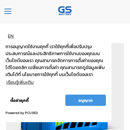
Toggle
navigation
หน้าหลัก
เเบตเตอรี่ประเภท MF
MFX180L PLUS
หน้า
EN
หลัก
การอนุญาตใช้งานคุกกี้ เราใช้คุกกี้เพื่อปรับปรุง
ประสบการณ์และประสิทธิภาพการใช้งานของคุณบน
องค์กร
เว็บไซต์ของเรา คุณสามารถจัดการการตั้งค่าของคุณ
ได้โดยคลิก เปลี่ยนการตั้งค่า คุณสามารถดูข้อมูลเพิ่ม
ประเภท
เติมได้ที่ นโยบายการใช้คุกกี้ บนเว็บไซต์ของเรา
รถยนต์
เรียนรู้เพิ่มเติม
ประ
เภท
อนุญาต
ตั้งค่าคุกกี้
อนุญาต
เเบต
ทั้งหมด
เต
Powered by PCU3ED
อรี่