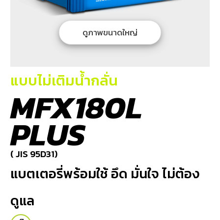
บริการ
ของ
เรา
ดูภาพขนาดใหญ่
ค้นหา
ร้าน
แบตเตอรี่
แบบไม่เติมน้ำกลั่น
MFX180L
ข่าว
เเละ
PLUS
กิจกรรม
ร่วม
( JIS 95D31)
งาน
แบตเตอรี่พร้อมใช้ อึด มั่นใจ ไม่ต้อง
กับ
เรา
ดูแล
ติดต่อ
เรา