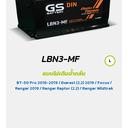
Edition (2.4)
/ Scirocco (2.0)
/ Terra 2018-2022
/
Territory (2.7)
/ Trailblazer Phoenix (2.5)
/ Vento (1.8)
/
X-Trail Hybrid (2.0)
LBN3-MF
L
แบบไม่เติมน้ำกลั่น
BT-50 Pro 2018-2019
/ Everest (2.2) 2019
/ Focus
/
Ranger 2019
/ Ranger Raptor (2.2)
/ Ranger Wildtrak