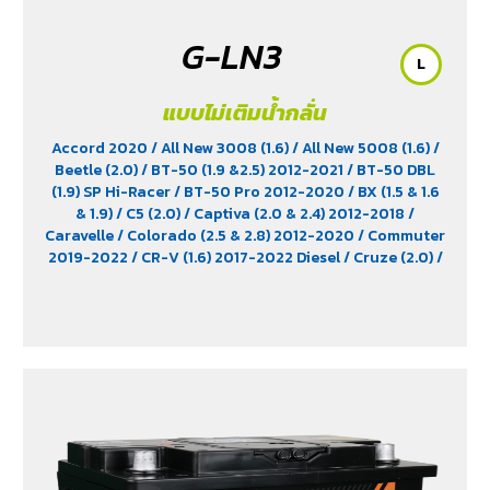
G-LN3
L
แบบไม่เติมน้ำกลั่น
Accord 2020
/ All New 3008 (1.6)
/ All New 5008 (1.6)
/
Beetle (2.0)
/ BT-50 (1.9 &2.5) 2012-2021
/ BT-50 DBL
(1.9) SP Hi-Racer
/ BT-50 Pro 2012-2020
/ BX (1.5 & 1.6
& 1.9)
/ C5 (2.0)
/ Captiva (2.0 & 2.4) 2012-2018
/
Caravelle
/ Colorado (2.5 & 2.8) 2012-2020
/ Commuter
2019-2022
/ CR-V (1.6) 2017-2022 Diesel
/ Cruze (2.0)
/
D-Max (1.9)
/ D-Max Hi-Lander
/ D-Max Hi-Lander
Stealth
/ D-Max V-Cross Max 4x4 2020
/ Everest (2.2)
2015-2017
/ Extender
/ Fortuner (2.4) 2WD 2016-2021
/
Freelander (2.5)
/ Golf (1.8 & 2.0)
/ Hiace
/ HS
/ Innova
Crystra 2016-2022
/ Majesty 2019-2022
/ MG GS
/ MG
V80
/ MG6
/ Navara Pro -4X 2022
/ Navara Pro-2X
2022
/ Passat (1.8 & 2.0)
/ Peugeot 207
/ Peugeot 307
/
Peugeot 360
/ Peugeot 406
/ Peugeot 407
/ Peugeot
607
/ Ranger (2.2 & 2.5)
/ Revo (2.4)
/ Revo GR Sport (2.4)
/ Revo Prerunner (2.4)
/ Revo Rocco (2.4)
/ Revo Z-