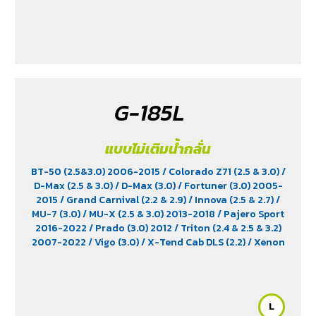
G-185L
แบบไม่เติมน้ำกลั่น
BT-50 (2.5&3.0) 2006-2015
/ Colorado Z71 (2.5 & 3.0)
/
D-Max (2.5 & 3.0)
/ D-Max (3.0)
/ Fortuner (3.0) 2005-
2015
/ Grand Carnival (2.2 & 2.9)
/ Innova (2.5 & 2.7)
/
MU-7 (3.0)
/ MU-X (2.5 & 3.0) 2013-2018
/ Pajero Sport
2016-2022
/ Prado (3.0) 2012
/ Triton (2.4 & 2.5 & 3.2)
2007-2022
/ Vigo (3.0)
/ X-Tend Cab DLS (2.2)
/ Xenon
150 NX-Plore (2.2)
/ Xenon CNG (2.2)
L