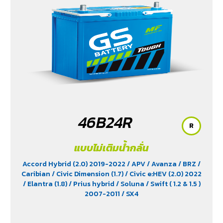
46B24R
R
แบบไม่เติมน้ำกลั่น
Accord Hybrid (2.0) 2019-2022
/ APV
/ Avanza
/ BRZ
/
Caribian
/ Civic Dimension (1.7)
/ Civic e:HEV (2.0) 2022
/ Elantra (1.8)
/ Prius hybrid
/ Soluna
/ Swift ( 1.2 & 1.5 )
2007-2011
/ SX4