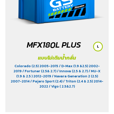
MFX180L PLUS
L
แบบไม่เติมน้ำกลั่น
Colorado (2.5) 2005-2015
/ D-Max (1.9 &2.5) 2002-
2019
/ Fortuner (2.5& 2.7)
/ Innova (2.5 & 2.7)
/ MU-X
(1.9 & 2.5 ) 2012-2019
/ Navara Generation 2 (2.5)
2007-2014
/ Pajero Sport (2.4)
/ Triton (2.4 & 2.5) 2014-
2022
/ Vigo ( 2.5&2.7)