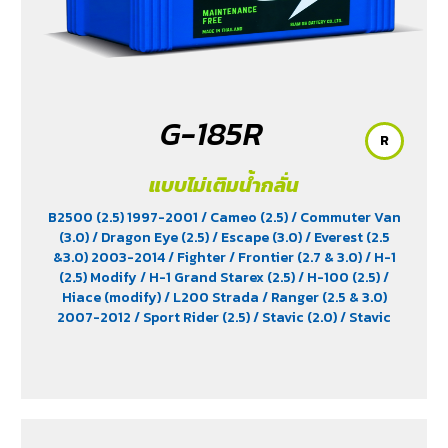
G-185R
R
แบบไม่เติมน้ำกลั่น
B2500 (2.5) 1997-2001
/ Cameo (2.5)
/ Commuter Van
(3.0)
/ Dragon Eye (2.5)
/ Escape (3.0)
/ Everest (2.5
&3.0) 2003-2014
/ Fighter
/ Frontier (2.7 & 3.0)
/ H-1
(2.5) Modify
/ H-1 Grand Starex (2.5)
/ H-100 (2.5)
/
Hiace (modify)
/ L200 Strada
/ Ranger (2.5 & 3.0)
2007-2012
/ Sport Rider (2.5)
/ Stavic (2.0)
/ Stavic
Turismo (2.0)
/ TFR (2.5 & 2.8)
/ Tiger (2.5)
/ Trooper (2.5
& 3.0)
/ Urvan (modify)
/ Vega (3.0)
/ Xenon (2.2)
/
Xenon X-Tend Cab (2.2)