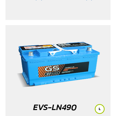
MG ZS (1.5) 2017 -2023
/ MG ZS EV 2019-2023
/ MG3 (1.5)
2015-2023
/ MG3 Xross (1.5) 2015-2017
/ MG5
/ Serena
C28 (1.4) 2025
/ Sorento (EV)
/ Tiburon
/ Vellfire Hybrid
(2.5) 2015-2023
EVS-LN490
L