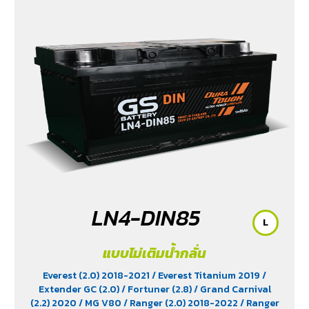
LN4-DIN85
L
แบบไม่เติมน้ำกลั่น
Everest (2.0) 2018-2021
/ Everest Titanium 2019
/
Extender GC (2.0)
/ Fortuner (2.8)
/ Grand Carnival
(2.2) 2020
/ MG V80
/ Ranger (2.0) 2018-2022
/ Ranger