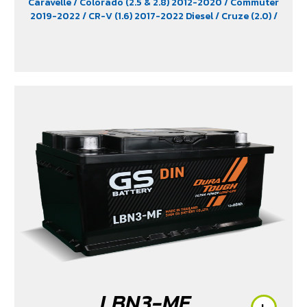
Caravelle
/ Colorado (2.5 & 2.8) 2012-2020
/ Commuter
2019-2022
/ CR-V (1.6) 2017-2022 Diesel
/ Cruze (2.0)
/
D-Max (1.9)
/ D-Max Hi-Lander
/ D-Max Hi-Lander
Stealth
/ D-Max V-Cross Max 4x4 2020
/ Everest (2.2)
2015-2017
/ Extender
/ Fortuner (2.4) 2WD 2016-2021
/
Freelander (2.5)
/ Golf (1.8 & 2.0)
/ Hiace
/ HS
/ Innova
Crystra 2016-2022
/ Majesty 2019-2022
/ MG GS
/ MG
V80
/ MG6
/ Navara Pro -4X 2022
/ Navara Pro-2X
2022
/ Passat (1.8 & 2.0)
/ Peugeot 207
/ Peugeot 307
/
Peugeot 360
/ Peugeot 406
/ Peugeot 407
/ Peugeot
607
/ Ranger (2.2 & 2.5)
/ Revo (2.4)
/ Revo GR Sport (2.4)
/ Revo Prerunner (2.4)
/ Revo Rocco (2.4)
/ Revo Z-
Edition (2.4)
/ Scirocco (2.0)
/ Terra 2018-2022
/
Territory (2.7)
/ Trailblazer Phoenix (2.5)
/ Vento (1.8)
/
X-Trail Hybrid (2.0)
LBN3-MF