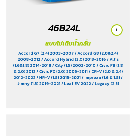
46B24L
L
แบบไม่เติมน้ำกลั่น
Accord G7 (2.4) 2003-2007
/ Accord G8 (2.0&2.4)
2008-2012
/ Accord Hybrid (2.0) 2013-2016
/ Altis
(1.6&1.8) 2014-2018
/ City (1.5) 2002-2010
/ Civic FB (1.8
& 2.0) 2012
/ Civic FD (2.0) 2005-2011
/ CR-V (2.0 & 2.4)
2012-2022
/ HR-V (1.8) 2015-2021
/ Impreza (1.6 & 1.8)
/
Jimny (1.5) 2019-2021
/ Leaf EV 2022
/ Legacy (2.5)
2009-2013
/ Mazda 2 (1.5) 2009-2014
/ Outlander
PHEV (2.4) 2021-2024
/ Sienta (1.5) 2016-2019
/ Swift
(1.2) 2012-2017
/ Sylphy (1.6 &1.8) 2012
/ Tiida (1.6&1.8)
2006
/ Vios (1.5) 2007-2013
/ Vitara (1.6 & 2.0)
/ XL7
(1.5) 2020-2024
/ Xpander Cross (1.5) 2010-2021
/
Xpander GT (1.5) 2010-2021
/ Yaris (1.5) 2006-2012
/
Yaris Ativ (1.2) 2017-2020
/ Yaris Hatchback (1.2) 2017-
2020
/ Yaris Standard (1.2) 2012-2019