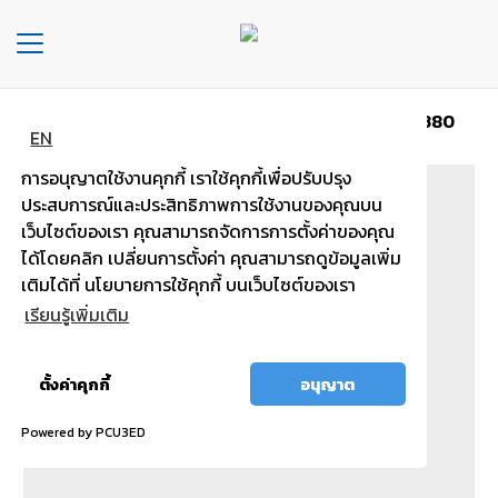
Toggle
navigation
หน้าหลัก
ประเภทรถ แบบไม่เติมน้ำกลั่น
EVS-LN380
หน้า
EN
หลัก
การอนุญาตใช้งานคุกกี้ เราใช้คุกกี้เพื่อปรับปรุง
ประสบการณ์และประสิทธิภาพการใช้งานของคุณบน
องค์กร
เว็บไซต์ของเรา คุณสามารถจัดการการตั้งค่าของคุณ
ได้โดยคลิก เปลี่ยนการตั้งค่า คุณสามารถดูข้อมูลเพิ่ม
ประเภท
เติมได้ที่ นโยบายการใช้คุกกี้ บนเว็บไซต์ของเรา
รถยนต์
เรียนรู้เพิ่มเติม
ประ
เภท
อนุญาต
ตั้งค่าคุกกี้
อนุญาต
เเบต
ทั้งหมด
เต
Powered by PCU3ED
อรี่