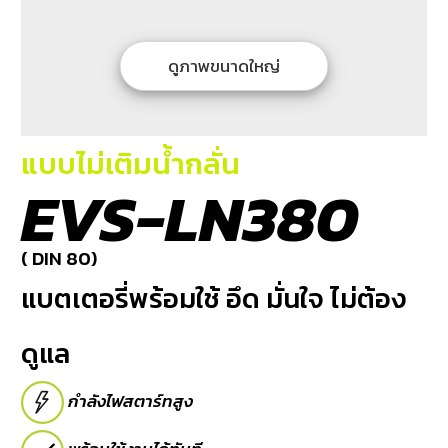
บริการ
ของ
เรา
ดูภาพขนาดใหญ่
ค้นหา
ร้าน
แบตเตอรี่
แบบไม่เติมน้ำกลั่น
EVS-LN380
ข่าว
เเละ
กิจกรรม
( DIN 80)
แบตเตอรี่พร้อมใช้ อึด มั่นใจ ไม่ต้อง
ร่วม
งาน
ดูแล
กับ
เรา
กำลังไฟสตาร์ทสูง
ติดต่อ
เรา