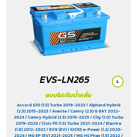
EVS-LN265
L
แบบไม่เติมน้ำกลั่น
Accord G10 (1.5) Turbo 2019-2023
/ Alphard Hybrid
(2.5) 2015-2023
/ Avante
/ Camry (2.5) G 8AT 2022-
2024
/ Camry Hybrid (2.5) 2019-2025
/ City (1.0) Turbo
2019-2023
/ Civic FE (1.5) Turbo 2021-2024
/ Elantra
(1.8) 2012-2022
/ EV9 (EV)
/ KICKS e-Power (1.2) 2020-
2024
/ MG EP (EV) 2021-2025
/ MG HS Phev (1.5) 2022
/