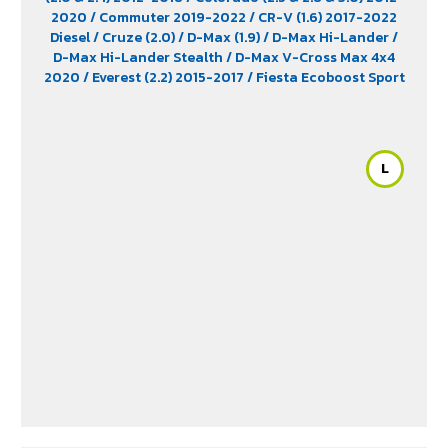
2020
/ Commuter 2019-2022
/ CR-V (1.6) 2017-2022
Diesel
/ Cruze (2.0)
/ D-Max (1.9)
/ D-Max Hi-Lander
/
D-Max Hi-Lander Stealth
/ D-Max V-Cross Max 4x4
2020
/ Everest (2.2) 2015-2017
/ Fiesta Ecoboost Sport
(1.0) 2014-2016
/ Fortuner (2.4) 2WD 2016-2021
/
Freelander (2.5)
/ Hiace
/ HS (1.5) 2019-2023
/ Innova
Crystra 2016-2022
/ Majesty 2019-2022
/ Navara 2019
- 2020
/ Navara Double Cab
/ Navara Pro-2X 2021
/
L
Navara Pro-4X 2021
/ Ranger (2.2 & 2.5)
/ Revo (2.4)
/
Revo GR Sport (2.4)
/ Revo Prerunner (2.4)
/ Revo Rocco
(2.4)
/ Revo Z-Edition (2.4)
/ Terra 2018-2022
/
Territory (2.7)
/ X-Trail Hybrid (2.0)