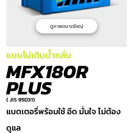
บริการ
ของ
เรา
ดูภาพขนาดใหญ่
ค้นหา
ร้าน
แบตเตอรี่
แบบไม่เติมน้ำกลั่น
ข่าว
MFX180R
เเละ
กิจกรรม
PLUS
ร่วม
งาน
( JIS 95D31)
กับ
แบตเตอรี่พร้อมใช้ อึด มั่นใจ ไม่ต้อง
เรา
ติดต่อ
ดูแล
เรา