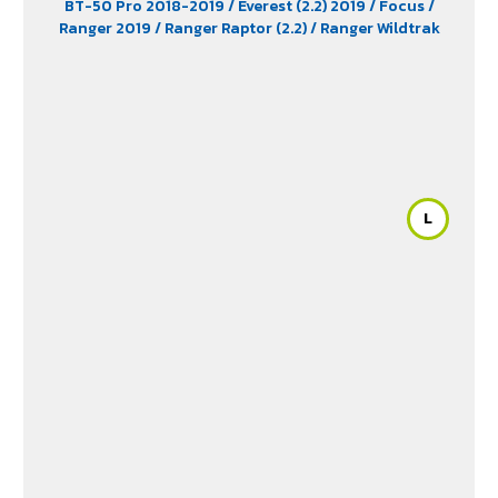
BT-50 Pro 2018-2019
/ Everest (2.2) 2019
/ Focus
/
Territory (2.7)
/ Trailblazer Phoenix (2.5)
/ Vento (1.8)
/
Ranger 2019
/ Ranger Raptor (2.2)
/ Ranger Wildtrak
X-Trail Hybrid (2.0)
L