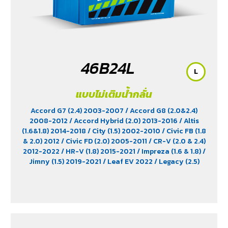
46B24L
L
แบบไม่เติมน้ำกลั่น
Accord G7 (2.4) 2003-2007
/ Accord G8 (2.0&2.4)
2008-2012
/ Accord Hybrid (2.0) 2013-2016
/ Altis
(1.6&1.8) 2014-2018
/ City (1.5) 2002-2010
/ Civic FB (1.8
& 2.0) 2012
/ Civic FD (2.0) 2005-2011
/ CR-V (2.0 & 2.4)
2012-2022
/ HR-V (1.8) 2015-2021
/ Impreza (1.6 & 1.8)
/
Jimny (1.5) 2019-2021
/ Leaf EV 2022
/ Legacy (2.5)
2009-2013
/ Mazda 2 (1.5) 2009-2014
/ Outlander
PHEV (2.4) 2021-2024
/ Sienta (1.5) 2016-2019
/ Swift
(1.2) 2012-2017
/ Sylphy (1.6 &1.8) 2012
/ Tiida (1.6&1.8)
2006
/ Vios (1.5) 2007-2013
/ Vitara (1.6 & 2.0)
/ XL7
(1.5) 2020-2024
/ Xpander Cross (1.5) 2010-2021
/
Xpander GT (1.5) 2010-2021
/ Yaris (1.5) 2006-2012
/