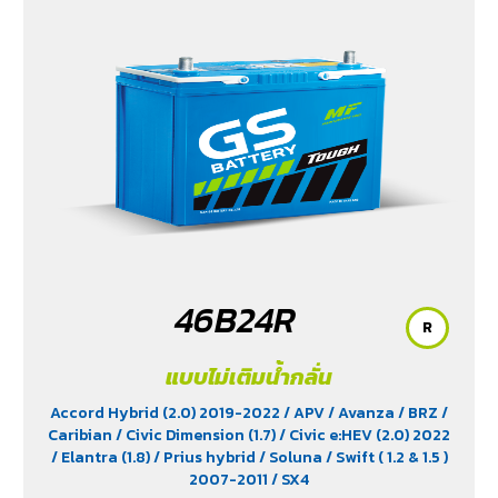
Yaris Ativ (1.2) 2017-2020
/ Yaris Hatchback (1.2) 2017-
2020
/ Yaris Standard (1.2) 2012-2019
46B24R
R
แบบไม่เติมน้ำกลั่น
Accord Hybrid (2.0) 2019-2022
/ APV
/ Avanza
/ BRZ
/
Caribian
/ Civic Dimension (1.7)
/ Civic e:HEV (2.0) 2022
/ Elantra (1.8)
/ Prius hybrid
/ Soluna
/ Swift ( 1.2 & 1.5 )
2007-2011
/ SX4