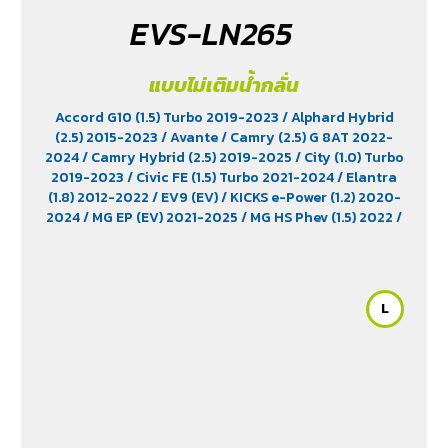
EVS-LN265
แบบไม่เติมน้ำกลั่น
Accord G10 (1.5) Turbo 2019-2023
/ Alphard Hybrid
(2.5) 2015-2023
/ Avante
/ Camry (2.5) G 8AT 2022-
2024
/ Camry Hybrid (2.5) 2019-2025
/ City (1.0) Turbo
2019-2023
/ Civic FE (1.5) Turbo 2021-2024
/ Elantra
(1.8) 2012-2022
/ EV9 (EV)
/ KICKS e-Power (1.2) 2020-
2024
/ MG EP (EV) 2021-2025
/ MG HS Phev (1.5) 2022
/
MG ZS (1.5) 2017 -2023
/ MG ZS EV 2019-2023
/ MG3 (1.5)
2015-2023
/ MG3 Xross (1.5) 2015-2017
/ MG5
/ Serena
C28 (1.4) 2025
/ Sorento (EV)
/ Tiburon
/ Vellfire Hybrid
(2.5) 2015-2023
L