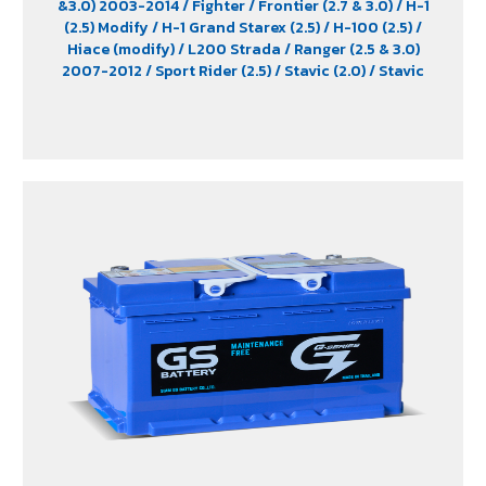
&3.0) 2003-2014
/ Fighter
/ Frontier (2.7 & 3.0)
/ H-1
(2.5) Modify
/ H-1 Grand Starex (2.5)
/ H-100 (2.5)
/
Hiace (modify)
/ L200 Strada
/ Ranger (2.5 & 3.0)
2007-2012
/ Sport Rider (2.5)
/ Stavic (2.0)
/ Stavic
Turismo (2.0)
/ TFR (2.5 & 2.8)
/ Tiger (2.5)
/ Trooper (2.5
& 3.0)
/ Urvan (modify)
/ Vega (3.0)
/ Xenon (2.2)
/
Xenon X-Tend Cab (2.2)