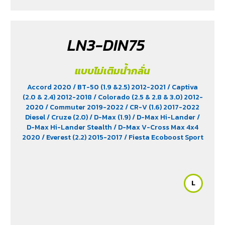
LN3-DIN75
แบบไม่เติมน้ำกลั่น
Accord 2020
/ BT-50 (1.9 &2.5) 2012-2021
/ Captiva
(2.0 & 2.4) 2012-2018
/ Colorado (2.5 & 2.8 & 3.0) 2012-
2020
/ Commuter 2019-2022
/ CR-V (1.6) 2017-2022
Diesel
/ Cruze (2.0)
/ D-Max (1.9)
/ D-Max Hi-Lander
/
D-Max Hi-Lander Stealth
/ D-Max V-Cross Max 4x4
2020
/ Everest (2.2) 2015-2017
/ Fiesta Ecoboost Sport
(1.0) 2014-2016
/ Fortuner (2.4) 2WD 2016-2021
/
Freelander (2.5)
/ Hiace
/ HS (1.5) 2019-2023
/ Innova
Crystra 2016-2022
/ Majesty 2019-2022
/ Navara 2019
- 2020
/ Navara Double Cab
/ Navara Pro-2X 2021
/
L
Navara Pro-4X 2021
/ Ranger (2.2 & 2.5)
/ Revo (2.4)
/
Revo GR Sport (2.4)
/ Revo Prerunner (2.4)
/ Revo Rocco
(2.4)
/ Revo Z-Edition (2.4)
/ Terra 2018-2022
/
Territory (2.7)
/ X-Trail Hybrid (2.0)