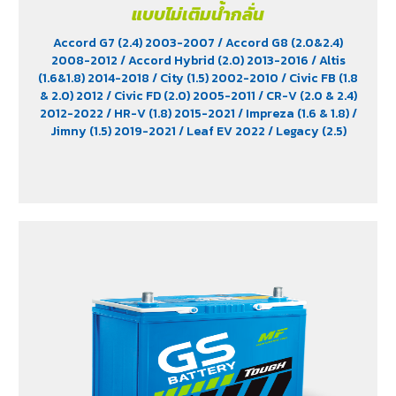
แบบไม่เติมน้ำกลั่น
Accord G7 (2.4) 2003-2007
/ Accord G8 (2.0&2.4)
2008-2012
/ Accord Hybrid (2.0) 2013-2016
/ Altis
(1.6&1.8) 2014-2018
/ City (1.5) 2002-2010
/ Civic FB (1.8
& 2.0) 2012
/ Civic FD (2.0) 2005-2011
/ CR-V (2.0 & 2.4)
2012-2022
/ HR-V (1.8) 2015-2021
/ Impreza (1.6 & 1.8)
/
Jimny (1.5) 2019-2021
/ Leaf EV 2022
/ Legacy (2.5)
2009-2013
/ Mazda 2 (1.5) 2009-2014
/ Outlander
PHEV (2.4) 2021-2024
/ Sienta (1.5) 2016-2019
/ Swift
(1.2) 2012-2017
/ Sylphy (1.6 &1.8) 2012
/ Tiida (1.6&1.8)
2006
/ Vios (1.5) 2007-2013
/ Vitara (1.6 & 2.0)
/ XL7
(1.5) 2020-2024
/ Xpander Cross (1.5) 2010-2021
/
Xpander GT (1.5) 2010-2021
/ Yaris (1.5) 2006-2012
/
Yaris Ativ (1.2) 2017-2020
/ Yaris Hatchback (1.2) 2017-
2020
/ Yaris Standard (1.2) 2012-2019