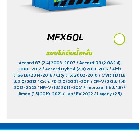
MFX60L
L
แบบไม่เติมน้ำกลั่น
Accord G7 (2.4) 2003-2007
/ Accord G8 (2.0&2.4)
2008-2012
/ Accord Hybrid (2.0) 2013-2016
/ Altis
(1.6&1.8) 2014-2018
/ City (1.5) 2002-2010
/ Civic FB (1.8
& 2.0) 2012
/ Civic FD (2.0) 2005-2011
/ CR-V (2.0 & 2.4)
2012-2022
/ HR-V (1.8) 2015-2021
/ Impreza (1.6 & 1.8)
/
Jimny (1.5) 2019-2021
/ Leaf EV 2022
/ Legacy (2.5)
2009-2013
/ Mazda 2 (1.5) 2009-2014
/ Outlander
PHEV (2.4) 2021-2024
/ Sienta (1.5) 2016-2019
/ Swift
(1.2) 2012-2017
/ Sylphy (1.6 &1.8) 2012
/ Tiida (1.6&1.8)
2006
/ Vios (1.5) 2007-2013
/ Vitara (1.6 & 2.0)
/ XL7
(1.5) 2020-2024
/ Xpander Cross (1.5) 2010-2021
/
Xpander GT (1.5) 2010-2021
/ Yaris (1.5) 2006-2012
/
Yaris Ativ (1.2) 2017-2020
/ Yaris Hatchback (1.2) 2017-