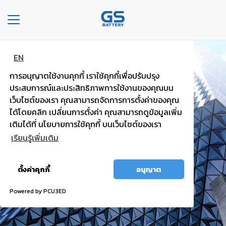
Toggle
navigation
EN
หน้า
แบตพลังอึด
หลัก
การอนุญาตใช้งานคุกกี้ เราใช้คุกกี้เพื่อปรับปรุง
รถยนต์นั่งส่วนบุคคล
ประสบการณ์และประสิทธิภาพการใช้งานของคุณบน
องค์กร
เว็บไซต์ของเรา คุณสามารถจัดการการตั้งค่าของคุณ
ได้โดยคลิก เปลี่ยนการตั้งค่า คุณสามารถดูข้อมูลเพิ่ม
ไฟแรง มั่นใจ กำลังไฟสตาร์ทสูง
ประเภท
เติมได้ที่ นโยบายการใช้คุกกี้ บนเว็บไซต์ของเรา
รถยนต์
เรียนรู้เพิ่มเติม
ประ
อนุญาต
เภท
ตั้งค่าคุกกี้
อนุญาต
ทั้งหมด
เเบต
เต
Powered by PCU3ED
อรี่