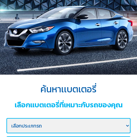
บริการ
ของ
เรา
ค้นหา
ร้าน
แบตเตอรี่
ข่าว
เเละ
กิจกรรม
ค้นหาเเบตเตอรี่
ร่วม
งาน
เลือกเเบตเตอรี่ที่เหมาะกับรถของคุณ
กับ
เรา
ติดต่อ
เรา