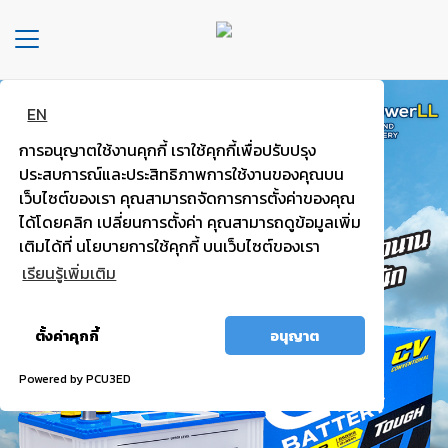
Toggle
navigation
EN
หน้า
หลัก
การอนุญาตใช้งานคุกกี้ เราใช้คุกกี้เพื่อปรับปรุง
ประสบการณ์และประสิทธิภาพการใช้งานของคุณบน
องค์กร
เว็บไซต์ของเรา คุณสามารถจัดการการตั้งค่าของคุณ
ได้โดยคลิก เปลี่ยนการตั้งค่า คุณสามารถดูข้อมูลเพิ่ม
ประเภท
เติมได้ที่ นโยบายการใช้คุกกี้ บนเว็บไซต์ของเรา
รถยนต์
เรียนรู้เพิ่มเติม
ประ
อนุญาต
เภท
ตั้งค่าคุกกี้
อนุญาต
ทั้งหมด
เเบต
เต
Powered by PCU3ED
อรี่