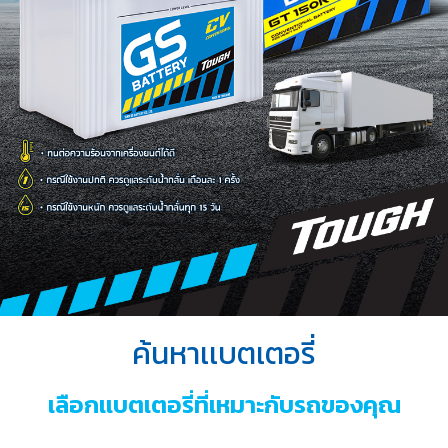
บริการ
ของ
เรา
ค้นหา
ร้าน
แบตเตอรี่
ข่าว
เเละ
กิจกรรม
ร่วม
งาน
ค้นหาเเบตเตอรี่
กับ
เรา
เลือกเเบตเตอรี่ที่เหมาะกับรถของคุณ
ติดต่อ
เรา