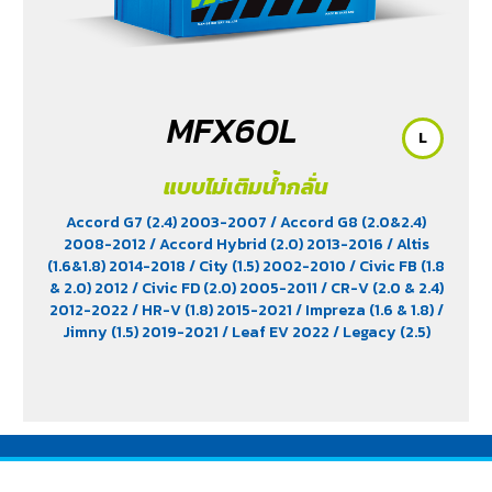
MFX60L
L
แบบไม่เติมน้ำกลั่น
Accord G7 (2.4) 2003-2007
/ Accord G8 (2.0&2.4)
2008-2012
/ Accord Hybrid (2.0) 2013-2016
/ Altis
(1.6&1.8) 2014-2018
/ City (1.5) 2002-2010
/ Civic FB (1.8
& 2.0) 2012
/ Civic FD (2.0) 2005-2011
/ CR-V (2.0 & 2.4)
2012-2022
/ HR-V (1.8) 2015-2021
/ Impreza (1.6 & 1.8)
/
Jimny (1.5) 2019-2021
/ Leaf EV 2022
/ Legacy (2.5)
2009-2013
/ Mazda 2 (1.5) 2009-2014
/ Outlander
PHEV (2.4) 2021-2024
/ Sienta (1.5) 2016-2019
/ Swift
(1.2) 2012-2017
/ Sylphy (1.6 &1.8) 2012
/ Tiida (1.6&1.8)
2006
/ Vios (1.5) 2007-2013
/ Vitara (1.6 & 2.0)
/ XL7
(1.5) 2020-2024
/ Xpander Cross (1.5) 2010-2021
/
Xpander GT (1.5) 2010-2021
/ Yaris (1.5) 2006-2012
/
Yaris Ativ (1.2) 2017-2020
/ Yaris Hatchback (1.2) 2017-