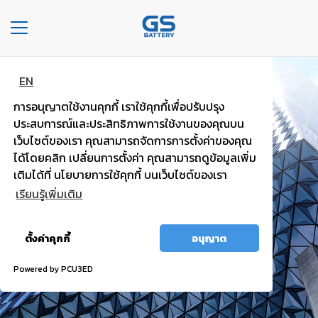
Toggle
navigation
EN
หน้า
แบตพลังอึด
หลัก
การอนุญาตใช้งานคุกกี้ เราใช้คุกกี้เพื่อปรับปรุง
รถยนต์นั่งส่วนบุคคล
ประสบการณ์และประสิทธิภาพการใช้งานของคุณบน
องค์กร
เว็บไซต์ของเรา คุณสามารถจัดการการตั้งค่าของคุณ
ได้โดยคลิก เปลี่ยนการตั้งค่า คุณสามารถดูข้อมูลเพิ่ม
ไฟแรง มั่นใจ กำลังไฟสตาร์ทสูง
ประเภท
เติมได้ที่ นโยบายการใช้คุกกี้ บนเว็บไซต์ของเรา
รถยนต์
เรียนรู้เพิ่มเติม
ประ
อนุญาต
เภท
ตั้งค่าคุกกี้
อนุญาต
ทั้งหมด
เเบต
เต
Powered by PCU3ED
อรี่