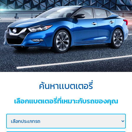
บริการ
ของ
เรา
ค้นหา
ร้าน
แบตเตอรี่
ข่าว
เเละ
กิจกรรม
ค้นหาเเบตเตอรี่
ร่วม
งาน
เลือกเเบตเตอรี่ที่เหมาะกับรถของคุณ
กับ
เรา
ติดต่อ
เรา