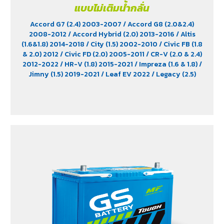
แบบไม่เติมน้ำกลั่น
Accord G7 (2.4) 2003-2007
/ Accord G8 (2.0&2.4)
2008-2012
/ Accord Hybrid (2.0) 2013-2016
/ Altis
(1.6&1.8) 2014-2018
/ City (1.5) 2002-2010
/ Civic FB (1.8
& 2.0) 2012
/ Civic FD (2.0) 2005-2011
/ CR-V (2.0 & 2.4)
2012-2022
/ HR-V (1.8) 2015-2021
/ Impreza (1.6 & 1.8)
/
Jimny (1.5) 2019-2021
/ Leaf EV 2022
/ Legacy (2.5)
2009-2013
/ Mazda 2 (1.5) 2009-2014
/ Outlander
PHEV (2.4) 2021-2024
/ Sienta (1.5) 2016-2019
/ Swift
(1.2) 2012-2017
/ Sylphy (1.6 &1.8) 2012
/ Tiida (1.6&1.8)
2006
/ Vios (1.5) 2007-2013
/ Vitara (1.6 & 2.0)
/ XL7
(1.5) 2020-2024
/ Xpander Cross (1.5) 2010-2021
/
Xpander GT (1.5) 2010-2021
/ Yaris (1.5) 2006-2012
/
Yaris Ativ (1.2) 2017-2020
/ Yaris Hatchback (1.2) 2017-
2020
/ Yaris Standard (1.2) 2012-2019