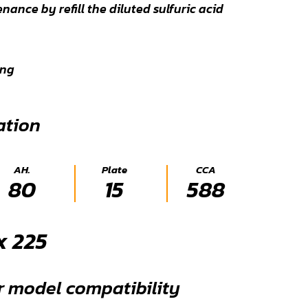
ance by refill the diluted sulfuric acid
ing
ation
AH.
Plate
CCA
80
15
588
x 225
 model compatibility