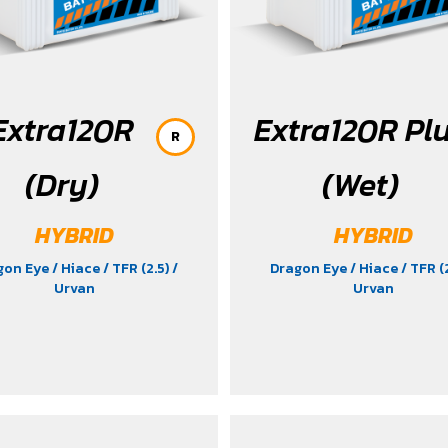
Extra120R
Extra120R Pl
R
(Dry)
(Wet)
HYBRID
HYBRID
gon Eye
/ Hiace
/ TFR (2.5)
/
Dragon Eye
/ Hiace
/ TFR (
Urvan
Urvan