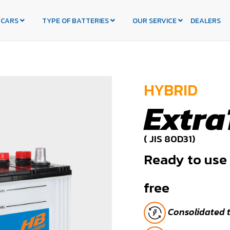
 CARS
TYPE OF BATTERIES
OUR SERVICE
DEALERS
HYBRID
Extra
( JIS 80D31)
Ready to use
free
Consolidated 