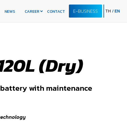
E-BUSINESS
/
NEWS
CAREER
CONTACT
TH
EN
120L (Dry)
 battery with maintenance
technology