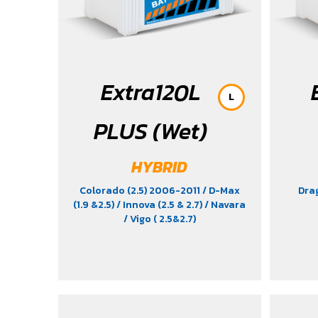
Extra120L
L
PLUS (Wet)
HYBRID
Colorado (2.5) 2006-2011
/ D-Max
Dra
(1.9 &2.5)
/ Innova (2.5 & 2.7)
/ Navara
/ Vigo ( 2.5&2.7)