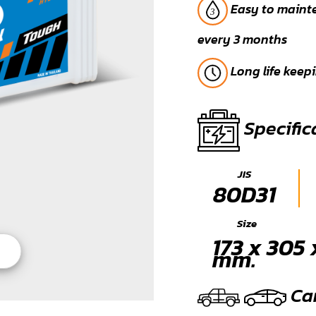
Easy to mainten
every 3 months
Long life keep
Specific
JIS
80D31
Size
173 x 305 
mm.
Car