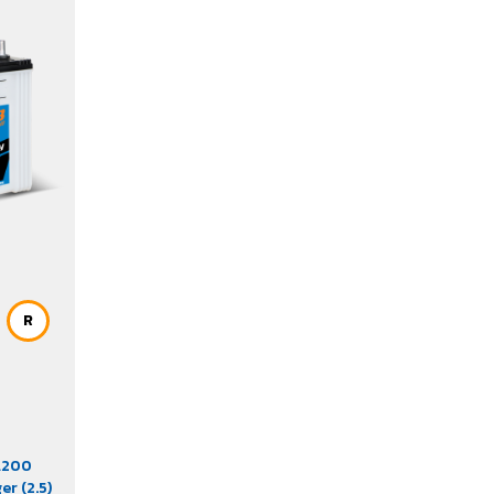
R
L200
ger (2.5)