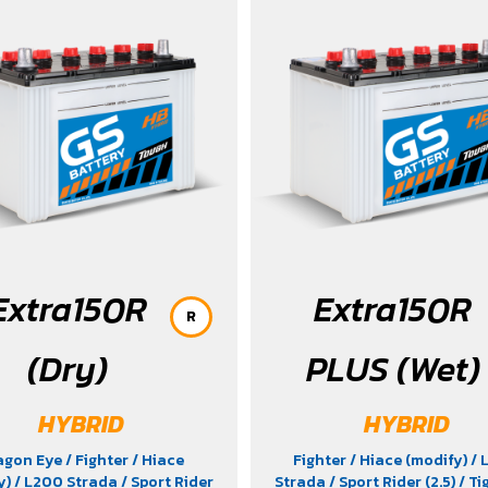
Extra150R
Extra150R
R
(Dry)
PLUS (Wet)
HYBRID
HYBRID
agon Eye
/ Fighter
/ Hiace
Fighter
/ Hiace (modify)
/ 
y)
/ L200 Strada
/ Sport Rider
Strada
/ Sport Rider (2.5)
/ Ti