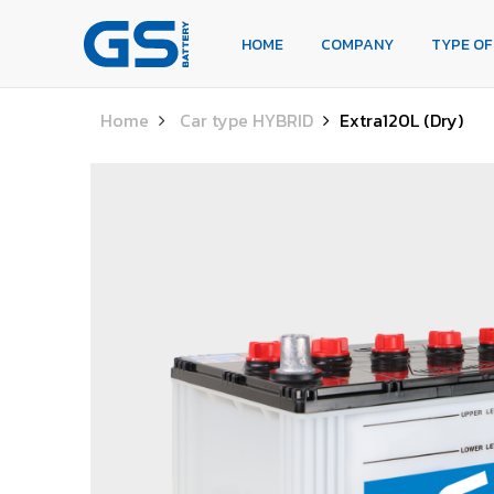
HOME
COMPANY
TYPE OF BATTERIES
HOME
COMPANY
TYPE OF
TYPE OF CARS
OUR SERVICE
DEALERS
NEWS
Home
Car type HYBRID
Extra120L (Dry)
CAREER
CONTACT
E-BUSINESS