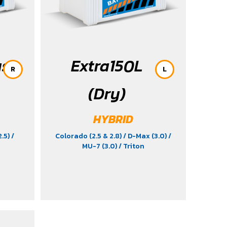
us
Extra150L
R
L
(Dry)
HYBRID
2.5)
/
Colorado (2.5 & 2.8)
/ D-Max (3.0)
/
MU-7 (3.0)
/ Triton