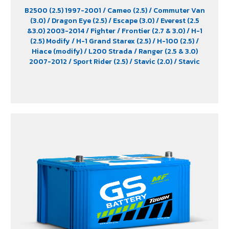
B2500 (2.5) 1997-2001
/ Cameo (2.5)
/ Commuter Van
(3.0)
/ Dragon Eye (2.5)
/ Escape (3.0)
/ Everest (2.5
&3.0) 2003-2014
/ Fighter
/ Frontier (2.7 & 3.0)
/ H-1
(2.5) Modify
/ H-1 Grand Starex (2.5)
/ H-100 (2.5)
/
Hiace (modify)
/ L200 Strada
/ Ranger (2.5 & 3.0)
2007-2012
/ Sport Rider (2.5)
/ Stavic (2.0)
/ Stavic
Turismo (2.0)
/ TFR (2.5 & 2.8)
/ Tiger (2.5)
/ Trooper (2.5
& 3.0)
/ Urvan (modify)
/ Vega (3.0)
/ Xenon (2.2)
/
Xenon X-Tend Cab (2.2)