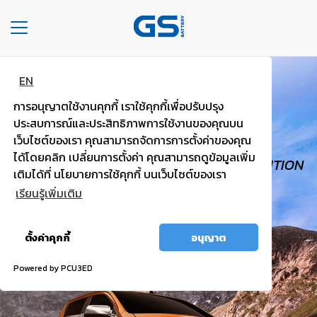
Toggle
navigation
EN
HOME
GS TOUGH
การอนุญาตใช้งานคุกกี้ เราใช้คุกกี้เพื่อปรับปรุง
COMPANY
PICK UP, VAN
ประสบการณ์และประสิทธิภาพการใช้งานของคุณบน
เว็บไซต์ของเรา คุณสามารถจัดการการตั้งค่าของคุณ
TYPE
ได้โดยคลิก เปลี่ยนการตั้งค่า คุณสามารถดูข้อมูลเพิ่ม
HIGH VOLTAGE, TRUST WORTHY, HIGH IGNITION
OF
เติมได้ที่ นโยบายการใช้คุกกี้ บนเว็บไซต์ของเรา
BATTERIES
POWER.
เรียนรู้เพิ่มเติม
TYPE
อนุญาต
OF
ตั้งค่าคุกกี้
อนุญาต
ทั้งหมด
CARS
Powered by PCU3ED
OUR
SERVICE