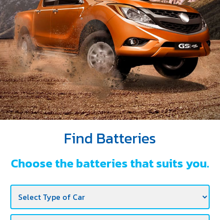
DEALERS
NEWS
CAREER
CONTACT
E-
BUSINESS
Find Batteries
Choose the batteries that suits you.