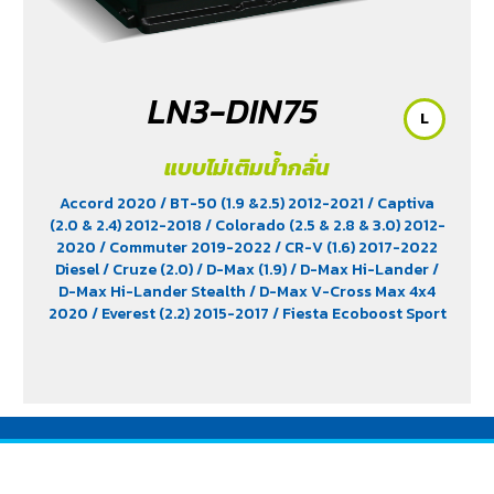
LN3-DIN75
L
แบบไม่เติมน้ำกลั่น
Accord 2020
/ BT-50 (1.9 &2.5) 2012-2021
/ Captiva
(2.0 & 2.4) 2012-2018
/ Colorado (2.5 & 2.8 & 3.0) 2012-
2020
/ Commuter 2019-2022
/ CR-V (1.6) 2017-2022
Diesel
/ Cruze (2.0)
/ D-Max (1.9)
/ D-Max Hi-Lander
/
D-Max Hi-Lander Stealth
/ D-Max V-Cross Max 4x4
2020
/ Everest (2.2) 2015-2017
/ Fiesta Ecoboost Sport
(1.0) 2014-2016
/ Fortuner (2.4) 2WD 2016-2021
/
Freelander (2.5)
/ Hiace
/ HS (1.5) 2019-2023
/ Innova
Crystra 2016-2022
/ Majesty 2019-2022
/ Navara 2019
- 2020
/ Navara Double Cab
/ Navara Pro-2X 2021
/
Navara Pro-4X 2021
/ Ranger (2.2 & 2.5)
/ Revo (2.4)
/
Revo GR Sport (2.4)
/ Revo Prerunner (2.4)
/ Revo Rocco
(2.4)
/ Revo Z-Edition (2.4)
/ Terra 2018-2022
/
Territory (2.7)
/ X-Trail Hybrid (2.0)