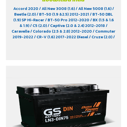
Accord 2020
/ All New 3008 (1.6)
/ All New 5008 (1.6)
/
Beetle (2.0)
/ BT-50 (1.9 &2.5) 2012-2021
/ BT-50 DBL
(1.9) SP Hi-Racer
/ BT-50 Pro 2012-2020
/ BX (1.5 & 1.6
& 1.9)
/ C5 (2.0)
/ Captiva (2.0 & 2.4) 2012-2018
/
Caravelle
/ Colorado (2.5 & 2.8) 2012-2020
/ Commuter
2019-2022
/ CR-V (1.6) 2017-2022 Diesel
/ Cruze (2.0)
/
D-Max (1.9)
/ D-Max Hi-Lander
/ D-Max Hi-Lander
Stealth
/ D-Max V-Cross Max 4x4 2020
/ Everest (2.2)
2015-2017
/ Extender
/ Fortuner (2.4) 2WD 2016-2021
/
Freelander (2.5)
/ Golf (1.8 & 2.0)
/ Hiace
/ HS
/ Innova
Crystra 2016-2022
/ Majesty 2019-2022
/ MG GS
/ MG
V80
/ MG6
/ Navara Pro -4X 2022
/ Navara Pro-2X
2022
/ Passat (1.8 & 2.0)
/ Peugeot 207
/ Peugeot 307
/
Peugeot 360
/ Peugeot 406
/ Peugeot 407
/ Peugeot
607
/ Ranger (2.2 & 2.5)
/ Revo (2.4)
/ Revo GR Sport (2.4)
/ Revo Prerunner (2.4)
/ Revo Rocco (2.4)
/ Revo Z-
Edition (2.4)
/ Scirocco (2.0)
/ Terra 2018-2022
/
Territory (2.7)
/ Trailblazer Phoenix (2.5)
/ Vento (1.8)
/
X-Trail Hybrid (2.0)