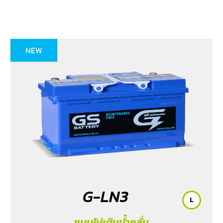
NEW
G-LN3
L
แบบไม่เติมน้ำกลั่น