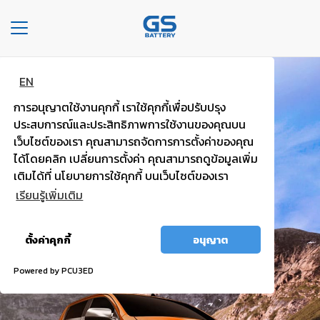
Toggle
navigation
EN
หน้า
แบตพลังอึด
หลัก
การอนุญาตใช้งานคุกกี้ เราใช้คุกกี้เพื่อปรับปรุง
รถกระบะ รถตู้
ประสบการณ์และประสิทธิภาพการใช้งานของคุณบน
องค์กร
เว็บไซต์ของเรา คุณสามารถจัดการการตั้งค่าของคุณ
ได้โดยคลิก เปลี่ยนการตั้งค่า คุณสามารถดูข้อมูลเพิ่ม
ไฟแรง มั่นใจ กำลังไฟสตาร์ทสูง
ประเภท
เติมได้ที่ นโยบายการใช้คุกกี้ บนเว็บไซต์ของเรา
รถยนต์
เรียนรู้เพิ่มเติม
ประ
อนุญาต
เภท
ตั้งค่าคุกกี้
อนุญาต
ทั้งหมด
เเบต
เต
Powered by PCU3ED
อรี่