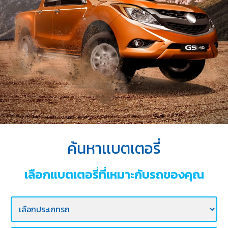
บริการ
ของ
เรา
ค้นหา
ร้าน
แบตเตอรี่
ข่าว
เเละ
กิจกรรม
ค้นหาเเบตเตอรี่
ร่วม
งาน
เลือกเเบตเตอรี่ที่เหมาะกับรถของคุณ
กับ
เรา
ติดต่อ
เรา