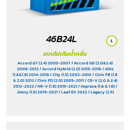
46B24L
L
แบบไม่เติมน้ำกลั่น
Accord G7 (2.4) 2003-2007
/ Accord G8 (2.0&2.4)
2008-2012
/ Accord Hybrid (2.0) 2013-2016
/ Altis
(1.6&1.8) 2014-2018
/ City (1.5) 2002-2010
/ Civic FB (1.8
& 2.0) 2012
/ Civic FD (2.0) 2005-2011
/ CR-V (2.0 & 2.4)
2012-2022
/ HR-V (1.8) 2015-2021
/ Impreza (1.6 & 1.8)
/
Jimny (1.5) 2019-2021
/ Leaf EV 2022
/ Legacy (2.5)
2009-2013
/ Mazda 2 (1.5) 2009-2014
/ Outlander
PHEV (2.4) 2021-2024
/ Sienta (1.5) 2016-2019
/ Swift
(1.2) 2012-2017
/ Sylphy (1.6 &1.8) 2012
/ Tiida (1.6&1.8)
2006
/ Vios (1.5) 2007-2013
/ Vitara (1.6 & 2.0)
/ XL7
(1.5) 2020-2024
/ Xpander Cross (1.5) 2010-2021
/
Xpander GT (1.5) 2010-2021
/ Yaris (1.5) 2006-2012
/