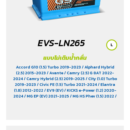
EVS-LN265
L
แบบไม่เติมน้ำกลั่น
Accord G10 (1.5) Turbo 2019-2023
/ Alphard Hybrid
(2.5) 2015-2023
/ Avante
/ Camry (2.5) G 8AT 2022-
2024
/ Camry Hybrid (2.5) 2019-2025
/ City (1.0) Turbo
2019-2023
/ Civic FE (1.5) Turbo 2021-2024
/ Elantra
(1.8) 2012-2022
/ EV9 (EV)
/ KICKS e-Power (1.2) 2020-
2024
/ MG EP (EV) 2021-2025
/ MG HS Phev (1.5) 2022
/
MG ZS (1.5) 2017 -2023
/ MG ZS EV 2019-2023
/ MG3 (1.5)
2015-2023
/ MG3 Xross (1.5) 2015-2017
/ MG5
/ Serena
C28 (1.4) 2025
/ Sorento (EV)
/ Tiburon
/ Vellfire Hybrid
(2.5) 2015-2023