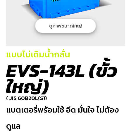
บริการ
ของ
เรา
ดูภาพขนาดใหญ่
ค้นหา
ร้าน
แบตเตอรี่
แบบไม่เติมน้ำกลั่น
ข่าว
EVS-143L (ขั้ว
เเละ
กิจกรรม
ใหญ่)
ร่วม
งาน
( JIS 60B20L(S))
กับ
แบตเตอรี่พร้อมใช้ อึด มั่นใจ ไม่ต้อง
เรา
ติดต่อ
ดูแล
เรา