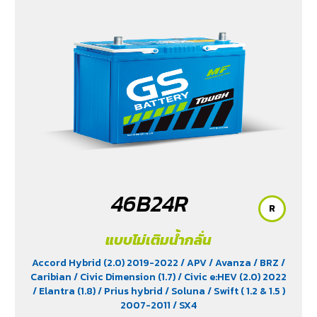
Yaris Ativ (1.2) 2017-2020
/ Yaris Hatchback (1.2) 2017-
2020
/ Yaris Standard (1.2) 2012-2019
46B24R
R
แบบไม่เติมน้ำกลั่น
Accord Hybrid (2.0) 2019-2022
/ APV
/ Avanza
/ BRZ
/
Caribian
/ Civic Dimension (1.7)
/ Civic e:HEV (2.0) 2022
/ Elantra (1.8)
/ Prius hybrid
/ Soluna
/ Swift ( 1.2 & 1.5 )
2007-2011
/ SX4