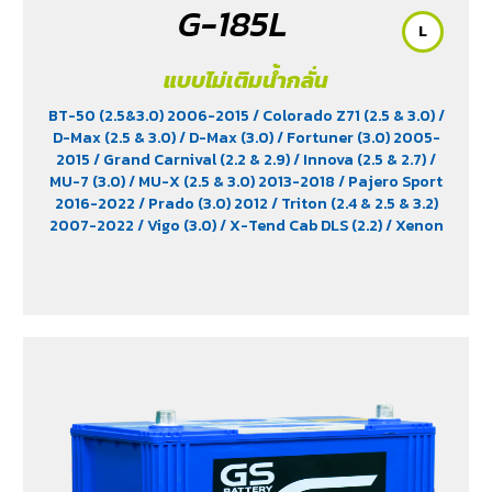
G-185L
L
แบบไม่เติมน้ำกลั่น
BT-50 (2.5&3.0) 2006-2015
/ Colorado Z71 (2.5 & 3.0)
/
D-Max (2.5 & 3.0)
/ D-Max (3.0)
/ Fortuner (3.0) 2005-
2015
/ Grand Carnival (2.2 & 2.9)
/ Innova (2.5 & 2.7)
/
MU-7 (3.0)
/ MU-X (2.5 & 3.0) 2013-2018
/ Pajero Sport
2016-2022
/ Prado (3.0) 2012
/ Triton (2.4 & 2.5 & 3.2)
2007-2022
/ Vigo (3.0)
/ X-Tend Cab DLS (2.2)
/ Xenon
150 NX-Plore (2.2)
/ Xenon CNG (2.2)