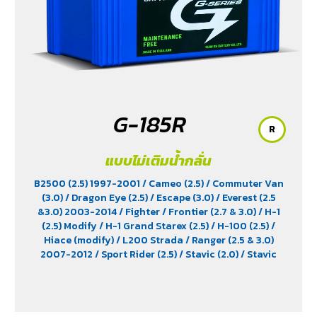
G-185R
R
แบบไม่เติมน้ำกลั่น
B2500 (2.5) 1997-2001
/ Cameo (2.5)
/ Commuter Van
(3.0)
/ Dragon Eye (2.5)
/ Escape (3.0)
/ Everest (2.5
&3.0) 2003-2014
/ Fighter
/ Frontier (2.7 & 3.0)
/ H-1
(2.5) Modify
/ H-1 Grand Starex (2.5)
/ H-100 (2.5)
/
Hiace (modify)
/ L200 Strada
/ Ranger (2.5 & 3.0)
2007-2012
/ Sport Rider (2.5)
/ Stavic (2.0)
/ Stavic
Turismo (2.0)
/ TFR (2.5 & 2.8)
/ Tiger (2.5)
/ Trooper (2.5
& 3.0)
/ Urvan (modify)
/ Vega (3.0)
/ Xenon (2.2)
/
Xenon X-Tend Cab (2.2)