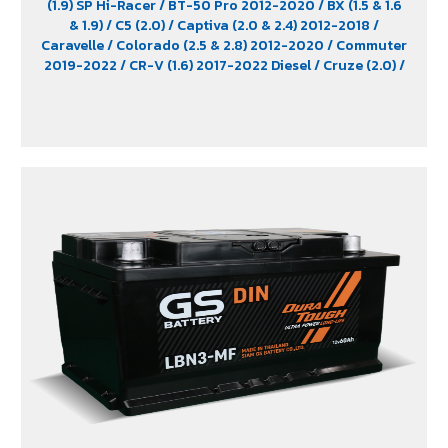
(1.9) SP Hi-Racer
/ BT-50 Pro 2012-2020
/ BX (1.5 & 1.6
& 1.9)
/ C5 (2.0)
/ Captiva (2.0 & 2.4) 2012-2018
/
Caravelle
/ Colorado (2.5 & 2.8) 2012-2020
/ Commuter
2019-2022
/ CR-V (1.6) 2017-2022 Diesel
/ Cruze (2.0)
/
D-Max (1.9)
/ D-Max Hi-Lander
/ D-Max Hi-Lander
Stealth
/ D-Max V-Cross Max 4x4 2020
/ Everest (2.2)
2015-2017
/ Extender
/ Fortuner (2.4) 2WD 2016-2021
/
Freelander (2.5)
/ Golf (1.8 & 2.0)
/ Hiace
/ HS
/ Innova
Crystra 2016-2022
/ Majesty 2019-2022
/ MG GS
/ MG
V80
/ MG6
/ Navara Pro -4X 2022
/ Navara Pro-2X
2022
/ Passat (1.8 & 2.0)
/ Peugeot 207
/ Peugeot 307
/
Peugeot 360
/ Peugeot 406
/ Peugeot 407
/ Peugeot
607
/ Ranger (2.2 & 2.5)
/ Revo (2.4)
/ Revo GR Sport (2.4)
/ Revo Prerunner (2.4)
/ Revo Rocco (2.4)
/ Revo Z-
Edition (2.4)
/ Scirocco (2.0)
/ Terra 2018-2022
/
Territory (2.7)
/ Trailblazer Phoenix (2.5)
/ Vento (1.8)
/
X-Trail Hybrid (2.0)