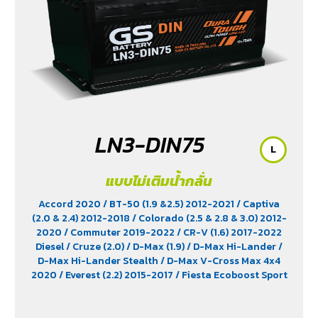
LN3-DIN75
L
แบบไม่เติมน้ำกลั่น
Accord 2020
/ BT-50 (1.9 &2.5) 2012-2021
/ Captiva
(2.0 & 2.4) 2012-2018
/ Colorado (2.5 & 2.8 & 3.0) 2012-
2020
/ Commuter 2019-2022
/ CR-V (1.6) 2017-2022
Diesel
/ Cruze (2.0)
/ D-Max (1.9)
/ D-Max Hi-Lander
/
D-Max Hi-Lander Stealth
/ D-Max V-Cross Max 4x4
2020
/ Everest (2.2) 2015-2017
/ Fiesta Ecoboost Sport
(1.0) 2014-2016
/ Fortuner (2.4) 2WD 2016-2021
/
Freelander (2.5)
/ Hiace
/ HS (1.5) 2019-2023
/ Innova
Crystra 2016-2022
/ Majesty 2019-2022
/ Navara 2019