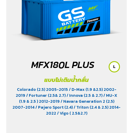
MFX180L PLUS
L
แบบไม่เติมน้ำกลั่น
Colorado (2.5) 2005-2015
/ D-Max (1.9 &2.5) 2002-
2019
/ Fortuner (2.5& 2.7)
/ Innova (2.5 & 2.7)
/ MU-X
(1.9 & 2.5 ) 2012-2019
/ Navara Generation 2 (2.5)
2007-2014
/ Pajero Sport (2.4)
/ Triton (2.4 & 2.5) 2014-
2022
/ Vigo ( 2.5&2.7)