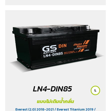
- 2020
/ Navara Double Cab
/ Navara Pro-2X 2021
/
Navara Pro-4X 2021
/ Ranger (2.2 & 2.5)
/ Revo (2.4)
/
Revo GR Sport (2.4)
/ Revo Prerunner (2.4)
/ Revo Rocco
(2.4)
/ Revo Z-Edition (2.4)
/ Terra 2018-2022
/
Territory (2.7)
/ X-Trail Hybrid (2.0)
LN4-DIN85
L
แบบไม่เติมน้ำกลั่น
Everest (2.0) 2018-2021
/ Everest Titanium 2019
/