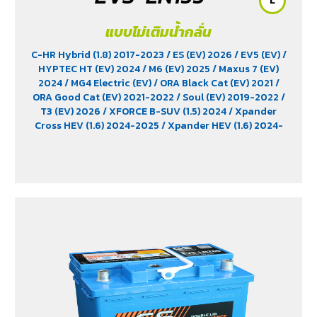
L
แบบไม่เติมน้ำกลั่น
C-HR Hybrid (1.8) 2017-2023
/ ES (EV) 2026
/ EV5 (EV)
/
HYPTEC HT (EV) 2024
/ M6 (EV) 2025
/ Maxus 7 (EV)
2024
/ MG4 Electric (EV)
/ ORA Black Cat (EV) 2021
/
ORA Good Cat (EV) 2021-2022
/ Soul (EV) 2019-2022
/
T3 (EV) 2026
/ XFORCE B-SUV (1.5) 2024
/ Xpander
Cross HEV (1.6) 2024-2025
/ Xpander HEV (1.6) 2024-
2025
/ Yaris Ativ Hybrid (1.5) 2025
/ Yaris Cross (1.5)
2023