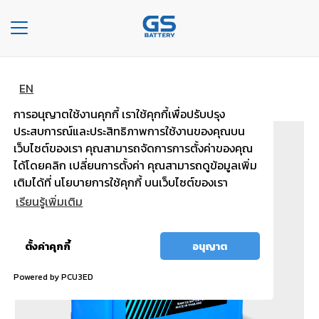
Toggle
navigation
หน้าหลัก
ประเภทรถ แบบไม่เติมน้ำกลั่น
หน้า
EN
EVS-143L (ขั้วใหญ่)
หลัก
การอนุญาตใช้งานคุกกี้ เราใช้คุกกี้เพื่อปรับปรุง
ประสบการณ์และประสิทธิภาพการใช้งานของคุณบน
องค์กร
เว็บไซต์ของเรา คุณสามารถจัดการการตั้งค่าของคุณ
ได้โดยคลิก เปลี่ยนการตั้งค่า คุณสามารถดูข้อมูลเพิ่ม
ประเภท
เติมได้ที่ นโยบายการใช้คุกกี้ บนเว็บไซต์ของเรา
รถยนต์
เรียนรู้เพิ่มเติม
ประ
เภท
อนุญาต
ตั้งค่าคุกกี้
อนุญาต
เเบต
ทั้งหมด
เต
Powered by PCU3ED
อรี่