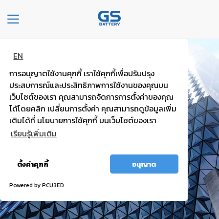
Toggle
navigation
EN
หน้า
แบตพลังอึด
หลัก
การอนุญาตใช้งานคุกกี้ เราใช้คุกกี้เพื่อปรับปรุง
รถยนต์นั่งส่วนบุคคล
ประสบการณ์และประสิทธิภาพการใช้งานของคุณบน
องค์กร
เว็บไซต์ของเรา คุณสามารถจัดการการตั้งค่าของคุณ
ได้โดยคลิก เปลี่ยนการตั้งค่า คุณสามารถดูข้อมูลเพิ่ม
ไฟแรง มั่นใจ กำลังไฟสตาร์ทสูง
ประเภท
เติมได้ที่ นโยบายการใช้คุกกี้ บนเว็บไซต์ของเรา
รถยนต์
เรียนรู้เพิ่มเติม
ประ
อนุญาต
เภท
ตั้งค่าคุกกี้
อนุญาต
ทั้งหมด
เเบต
เต
Powered by PCU3ED
อรี่