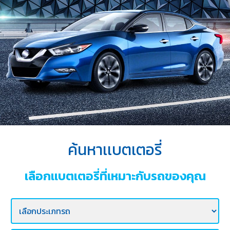
บริการ
ของ
เรา
ค้นหา
ร้าน
แบตเตอรี่
ข่าว
เเละ
กิจกรรม
ค้นหาเเบตเตอรี่
ร่วม
งาน
เลือกเเบตเตอรี่ที่เหมาะกับรถของคุณ
กับ
เรา
ติดต่อ
เรา