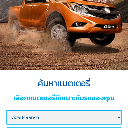
บริการ
ของ
เรา
ค้นหา
ร้าน
แบตเตอรี่
ข่าว
เเละ
กิจกรรม
ค้นหาเเบตเตอรี่
ร่วม
งาน
เลือกเเบตเตอรี่ที่เหมาะกับรถของคุณ
กับ
เรา
ติดต่อ
เรา