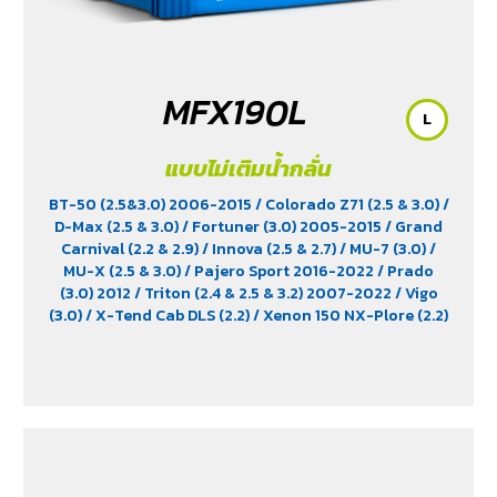
MFX190L
L
แบบไม่เติมน้ำกลั่น
BT-50 (2.5&3.0) 2006-2015
/ Colorado Z71 (2.5 & 3.0)
/
D-Max (2.5 & 3.0)
/ Fortuner (3.0) 2005-2015
/ Grand
Carnival (2.2 & 2.9)
/ Innova (2.5 & 2.7)
/ MU-7 (3.0)
/
MU-X (2.5 & 3.0)
/ Pajero Sport 2016-2022
/ Prado
(3.0) 2012
/ Triton (2.4 & 2.5 & 3.2) 2007-2022
/ Vigo
(3.0)
/ X-Tend Cab DLS (2.2)
/ Xenon 150 NX-Plore (2.2)
/ Xenon CNG (2.2)