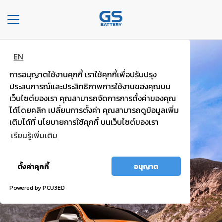
Toggle
navigation
EN
หน้า
แบตพลังอึด
หลัก
การอนุญาตใช้งานคุกกี้ เราใช้คุกกี้เพื่อปรับปรุง
รถกระบะ รถตู้
ประสบการณ์และประสิทธิภาพการใช้งานของคุณบน
องค์กร
เว็บไซต์ของเรา คุณสามารถจัดการการตั้งค่าของคุณ
ได้โดยคลิก เปลี่ยนการตั้งค่า คุณสามารถดูข้อมูลเพิ่ม
ไฟแรง มั่นใจ กำลังไฟสตาร์ทสูง
ประเภท
เติมได้ที่ นโยบายการใช้คุกกี้ บนเว็บไซต์ของเรา
รถยนต์
เรียนรู้เพิ่มเติม
ประ
อนุญาต
เภท
ตั้งค่าคุกกี้
อนุญาต
ทั้งหมด
เเบต
เต
Powered by PCU3ED
อรี่