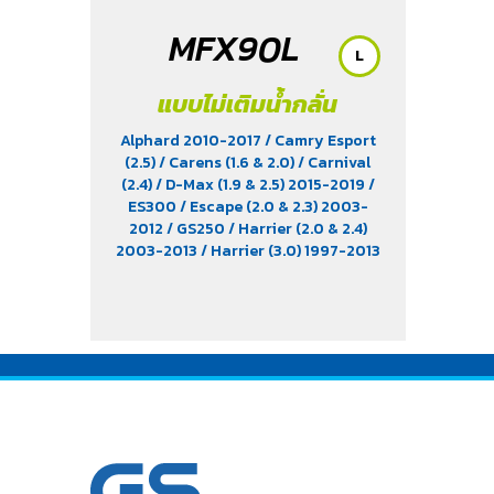
MFX90L
L
แบบไม่เติมน้ำกลั่น
Alphard 2010-2017
/ Camry Esport
(2.5)
/ Carens (1.6 & 2.0)
/ Carnival
(2.4)
/ D-Max (1.9 & 2.5) 2015-2019
/
ES300
/ Escape (2.0 & 2.3) 2003-
2012
/ GS250
/ Harrier (2.0 & 2.4)
2003-2013
/ Harrier (3.0) 1997-2013
/ Innova (2.5)
/ IS250
/ Lancer EX (1.8)
2011
/ Mazda 3 (1.6) 2012
/ MPV
/
Navara
/ Navara King Cab (2.5)
/
Preve
/ RX270
/ RX300
/ Suprima S
(1.6)
/ Teana
/ Tribute
/ Triton (2.4)
Gasoline
/ Triton (Single cab) 2014-
2018
/ Vellfire 2014-2018
/ Vigo (
2.5&2.7)