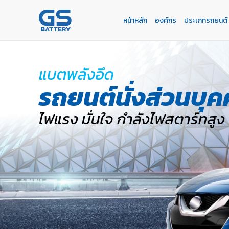
หน้าหลัก
องค์กร
ประเภทรถยนต์
หน้าหลัก
องค์กร
ประเภทรถยนต์
ประเภทเเบตเตอรี่
บริการของเรา
ค้นหาร้านแบตเตอรี่
ข่าวเเละกิจกรรม
ร่วมงานกับเรา
แบตพลังอึด
ติดต่อเรา
E-BUSINESS
รถยนต์นั่งส่วนบุ
ไฟแรง มั่นใจ กำลังไฟสตาร์ทสูง