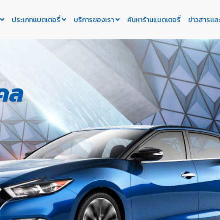
ประเภทเเบตเตอรี่
บริการของเรา
ค้นหาร้านแบตเตอรี่
ข่าวสารเเล
คคล