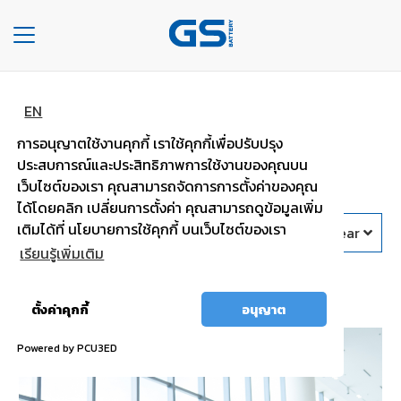
Toggle
navigation
HOME
News & Activities
EN
การอนุญาตใช้งานคุกกี้ เราใช้คุกกี้เพื่อปรับปรุง
COMPANY
A lot of News & Activities, CSR and
ประสบการณ์และประสิทธิภาพการใช้งานของคุณบน
Knowledge by GS Battery
เว็บไซต์ของเรา คุณสามารถจัดการการตั้งค่าของคุณ
TYPE
ได้โดยคลิก เปลี่ยนการตั้งค่า คุณสามารถดูข้อมูลเพิ่ม
OF
เติมได้ที่ นโยบายการใช้คุกกี้ บนเว็บไซต์ของเรา
BATTERIES
All Year
เรียนรู้เพิ่มเติม
TYPE
ข่าวสารเเละกิจกรรมทั้งหมด
OF
อนุญาต
ตั้งค่าคุกกี้
อนุญาต
CARS
ทั้งหมด
Powered by PCU3ED
OUR
SERVICE