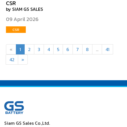
CSR
by SIAM GS SALES
09 April 2026
CSR
«
1
2
3
4
5
6
7
8
...
41
42
»
Siam GS Sales Co.,Ltd.