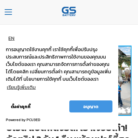
Toggle
navigation
หน้าหลัก
ข่าวหน้าเเรก
รายละเอียดข่าว
หน้า
EN
หลัก
การอนุญาตใช้งานคุกกี้ เราใช้คุกกี้เพื่อปรับปรุง
ประสบการณ์และประสิทธิภาพการใช้งานของคุณบน
องค์กร
เว็บไซต์ของเรา คุณสามารถจัดการการตั้งค่าของคุณ
ได้โดยคลิก เปลี่ยนการตั้งค่า คุณสามารถดูข้อมูลเพิ่ม
ประเภท
เติมได้ที่ นโยบายการใช้คุกกี้ บนเว็บไซต์ของเรา
รถยนต์
เรียนรู้เพิ่มเติม
ประ
เภท
อนุญาต
ตั้งค่าคุกกี้
อนุญาต
เเบต
ทั้งหมด
เต
Powered by PCU3ED
ยีเอส แบตพลังอึด! เอาใจวัยเก๋า!
อรี่