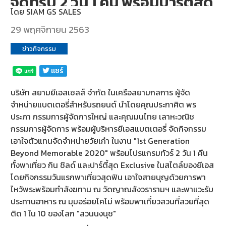
จัดทริป 2 วัน 1 คืน พร้อมปาร์ตี้สุด
บริการ
โดย
SIAM GS SALES
ของ
มันส์ ในงาน "1st Generation
เรา
29 พฤศจิกายน 2563
Beyond Memorable 2020"
ข่าวกิจกรรม
ค้นหา
ร้าน
เเชร์
แบตเตอรี่
บริษัท สยามยีเอสเซลส์ จำกัด ในเครือสยามกลการ ผู้จัด
ข่าว
จำหน่ายแบตเตอรี่สำหรับรถยนต์ นำโดยคุณประกาศิต พร
เเละ
ประภา กรรมการผู้จัดการใหญ่ และคุณมนไทย เลาหะวณิช
กิจกรรม
กรรมการผู้จัดการ พร้อมผู้บริหารยีเอสแบตเตอรี่ จัดกิจกรรม
เอาใจตัวแทนจัดจำหน่ายวัยเก๋า ในงาน "1st Generation
ร่วม
Beyond Memorable 2020" พร้อมโปรแกรมทัวร์ 2 วัน 1 คืน
งาน
ทั้งพาเที่ยว กิน ชิลด์ และปาร์ตี้สุด Exclusive ในสไตล์ของยีเอส
กับ
โดยกิจกรรมวันแรกพาเที่ยวสุดฟิน เอาใจสายบุญด้วยการพา
เรา
ไหว้พระพร้อมทำสังฆทาน ณ วัดญาณสังวรารามฯ และพาแวะรับ
ประทานอาหาร ณ มุมอร่อยโคโม่ พร้อมพาเที่ยวสวนที่สวยที่สุด
ติดต่อ
ติด 1 ใน 10 ของโลก "สวนนงนุช"
เรา