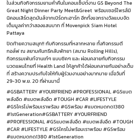
ในส่วนกิจกิจกรรมยามค่ำคืนในคอนเซ็ปต์งาน GS Beyond The
Great Night Dinner Party Meet&Greet พร้อมเซอร์ไพรส์มิ
E-
นิคอนเสิร์ตสุดมันส์จากเบิร์ดกะฮาร์ท อีกทั้งแจกรางวัลแบบจัด
BUSINESS
เต็มมูลค่ากว่าสองแสนบาท ที่ Movenpick Siam Hotel
Pattaya
ปิดท้ายความสนุก!! กับกิจกรรมที่หลากหลาย ทั้งกิจกรรมตี
กอล์ฟ ณ สยามคันทรีคลับพัทยา (สนาม Rolling Hills),
กิจกรรมเพ้นท์จานเก๋ๆ แบบชิคๆ และ ผ่อนคลายกับกิจกรรม
นวดแผนไทยที่ Health Land ให้ลูกค้าได้ผ่อนคลายกันอย่างเต็ม
ที่ สร้างความประทับใจให้กับผู้ร่วมงานอย่างมากมาย เมื่อวันที่
29-30 พ.ย. 20 ที่ผ่านมานี้
#GSBATTERY #YOURFRIEND #PROFESSIONAL #GSแบต
พลังอึด #แบตพลังอึด #TOUGH #CAR #LIFESTYLE
#GSใครไม่พร้อมเราพร้อม #GSพร้อม #แบตหมดกด1380
#1stGeneration#GSBATTERY #YOURFRIEND
#PROFESSIONAL #GSแบตพลังอึด #แบตพลังอึด #TOUGH
#CAR #LIFESTYLE #GSใครไม่พร้อมเราพร้อม #GSพร้อม
#แบตหมดกด1380 #1stGeneration