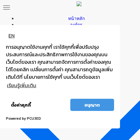
Toggle
navigation
หน้าหลัก
องค์กร
แบตพลังอึด
ประเภทรถยนต์
รถกระบะ รถตู้
EN
ประเภทเเบตเตอรี่
ไฟแรง มั่นใจ กำลังไฟสตาร์ทสูง
บริการของเรา
การอนุญาตใช้งานคุกกี้ เราใช้คุกกี้เพื่อปรับปรุง
แบตพลังอึด
ค้นหาร้านแบตเตอรี่
รถกระบะ รถตู้
ประสบการณ์และประสิทธิภาพการใช้งานของคุณบน
ข่าวสารเเละกิจกรรม
ไฟแรง มั่นใจ กำลังไฟสตาร์ทสูง
เว็บไซต์ของเรา คุณสามารถจัดการการตั้งค่าของคุณ
ร่วมงานกับเรา
ติดต่อเรา
ได้โดยคลิก เปลี่ยนการตั้งค่า คุณสามารถดูข้อมูลเพิ่ม
ค้นหาเเบตเตอรี่
เติมได้ที่ นโยบายการใช้คุกกี้ บนเว็บไซต์ของเรา
E-BUSINESS
เรียนรู้เพิ่มเติม
th
/
en
เลือกเเบตเตอรี่ที่เหมาะกับรถของคุณ
อนุญาต
ตั้งค่าคุกกี้
อนุญาต
ทั้งหมด
Powered by PCU3ED
ค้นหาแบตเตอรี่