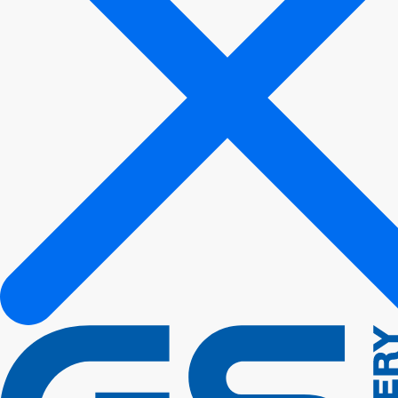
เลือกประเภทรถของคุณ
รถกระบะ รถตู้
BYD
Chevrolet
Ford
Hyundai
Isuzu
Kia
Mazda
MG
Mitsubishi
Nissan
Ssangyong
Suzuki
Tata
Toyota
Volkswagen