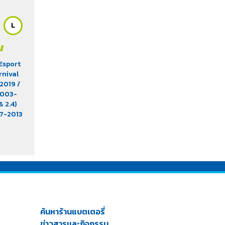
L
น
Esport
rnival
5-2019
/
 2003-
& 2.4)
97-2013
EX (1.8)
MPV
/
2.5)
/
rima S
n (2.4)
) 2014-
Vigo (
ค้นหาร้านแบตเตอรี่
ข่าวสารเเละกิจกรรม