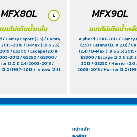
MFX80L
MFX90L
L
แบบไม่เติมน้ำกลั่น
แบบไม่เติมน้ำกลั่
rd
/ Camry Esport (2.5)
/ Camry
Alphard 2010-2017
/ Camry 
d 2015-2018
/ D-Max (1.9 & 2.5)
(2.5)
/ Carens (1.6 & 2.0)
/ Ca
-2019
/ ES300
/ Escape (2.0 &
(2.4)
/ D-Max (1.9 & 2.5) 201
 2003-2012
/ GS250
/ GS300
/
ES300
/ Escape (2.0 & 2.3)
rier (2.0 & 2.4) 2003-2013
/
2012
/ GS250
/ Harrier (2.0 
r (3.0) 1997-2013
/ Innova (2.5)
2003-2013
/ Harrier (3.0) 19
0
/ Juke 2013-2016
/ Lancer EX
/ Innova (2.5)
/ IS250
/ Lancer 
011
/ Mazda 3 (1.6) 2012
/ MPV
/
2011
/ Mazda 3 (1.6) 2012
/ 
ra King Cab (2.5)
/ RX270
/
Navara
/ Navara King Cab (
00
/ Teana
/ Tribute
/ Triton
Preve
/ RX270
/ RX300
/ Sup
 Gasoline
/ Triton (Single cab)
(1.6)
/ Teana
/ Tribute
/ Trito
2018
/ Vellfire 2014-2018
/ Vigo
Gasoline
/ Triton (Single cab
( 2.5&2.7)
2018
/ Vellfire 2014-2018
/ 
2.5&2.7)
หน้าหลัก
องค์กร