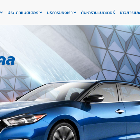
ประเภทเเบตเตอรี่
บริการของเรา
ค้นหาร้านแบตเตอรี่
ข่าวสารเเล
คคล