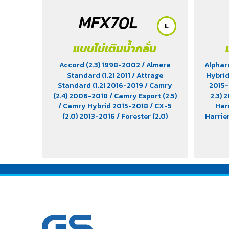
MFX70L
L
แบบไม่เติมน้ำกลั่น
Accord (2.3) 1998-2002
/ Almera
Alpha
Standard (1.2) 2011
/ Attrage
Hybri
Standard (1.2) 2016-2019
/ Camry
2015
(2.4) 2006-2018
/ Camry Esport (2.5)
2.3)
/ Camry Hybrid 2015-2018
/ CX-5
Har
(2.0) 2013-2016
/ Forester (2.0)
Harrie
2013-2022
/ Harrier (2.0 & 2.4)
/ IS25
2003-2013
/ Impreza (2.0 & 2.4)
/
(1.8) 2
Innova (2.0) 2004-2015
/ Juke 2013-
Nava
2016
/ Lancer EX (1.8) 2011
/ Legacy
RX3
(2.5) 2012-2022
/ Levorg (1.6)
/ March
(2.4)
(1.2)
/ Mazda 3 (1.6 & 2.0) 2004-2011
/
2014-
Mazda 3 Skyactiv 2015-2019
/
Mirage Standard 2016-2022
/
Outback
/ Soul (1.6) 2015
/ Space
Wagon (2.4) 2004-2011
/ Teana (2.0
& 2.5) 2004-2017
/ Tucson (2.0) 2011