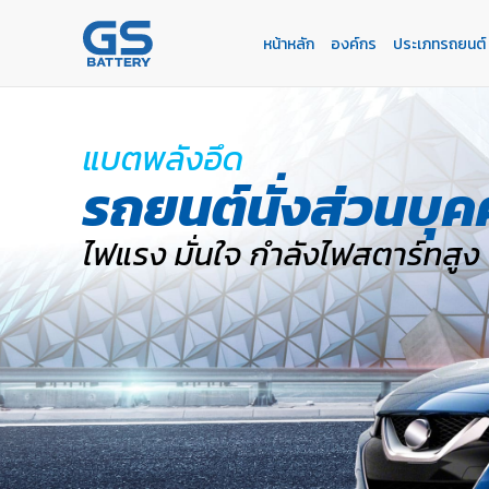
หน้าหลัก
องค์กร
ประเภทรถยนต์
หน้าหลัก
องค์กร
ประเภทรถยนต์
ประเภทเเบตเตอรี่
บริการของเรา
ค้นหาร้านแบตเตอรี่
ข่าวเเละกิจกรรม
ร่วมงานกับเรา
แบตพลังอึด
ติดต่อเรา
E-BUSINESS
รถยนต์นั่งส่วนบุ
ไฟแรง มั่นใจ กำลังไฟสตาร์ทสูง