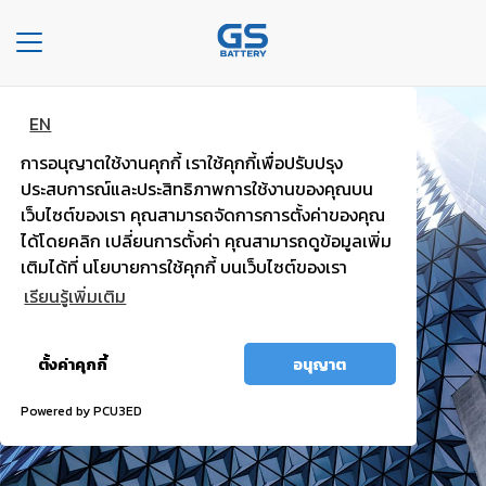
Toggle
navigation
EN
หน้า
แบตพลังอึด
หลัก
การอนุญาตใช้งานคุกกี้ เราใช้คุกกี้เพื่อปรับปรุง
รถยนต์นั่งส่วนบุคคล
ประสบการณ์และประสิทธิภาพการใช้งานของคุณบน
องค์กร
เว็บไซต์ของเรา คุณสามารถจัดการการตั้งค่าของคุณ
ได้โดยคลิก เปลี่ยนการตั้งค่า คุณสามารถดูข้อมูลเพิ่ม
ไฟแรง มั่นใจ กำลังไฟสตาร์ทสูง
ประเภท
เติมได้ที่ นโยบายการใช้คุกกี้ บนเว็บไซต์ของเรา
รถยนต์
เรียนรู้เพิ่มเติม
ประ
อนุญาต
เภท
ตั้งค่าคุกกี้
อนุญาต
ทั้งหมด
เเบต
เต
Powered by PCU3ED
อรี่