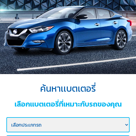
บริการ
ของ
เรา
ค้นหา
ร้าน
แบตเตอรี่
ข่าว
เเละ
กิจกรรม
ค้นหาเเบตเตอรี่
ร่วม
งาน
เลือกเเบตเตอรี่ที่เหมาะกับรถของคุณ
กับ
เรา
ติดต่อ
เรา