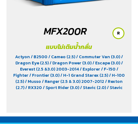
MFX200R
R
แบบไม่เติมน้ำกลั่น
Actyon
/ B2500
/ Cameo (2.5)
/ Commuter Van (3.0)
/
Dragon Eye (2.5)
/ Dragon Power (3.0)
/ Escape (3.0)
/
Everest (2.5 &3.0) 2003-2014
/ Explorer
/ F-150
/
Fighter
/ Frontier (3.0)
/ H-1 Grand Starex (2.5)
/ H-100
(2.5)
/ Musso
/ Ranger (2.5 & 3.0) 2007-2012
/ Rexton
(2.7)
/ RX320
/ Sport Rider (3.0)
/ Stavic (2.0)
/ Stavic
Turismo (2.0)
/ TFR (2.5 & 2.8)
/ Tiger (3.0)
/ Trooper (2.5
& 3.0)
/ Vega (3.0)
/ Xenon (2.2)
/ Xenon X-Tend Cab
(2.2)