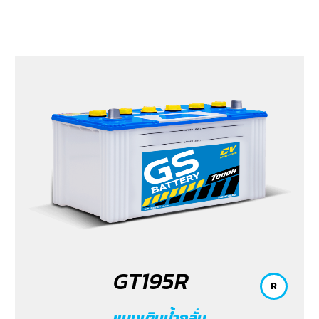
GT195R
R
แบบเติมน้ำกลั่น