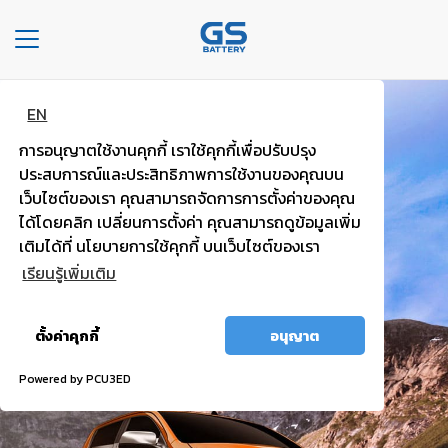
Toggle
navigation
EN
หน้า
แบตพลังอึด
หลัก
การอนุญาตใช้งานคุกกี้ เราใช้คุกกี้เพื่อปรับปรุง
รถกระบะ รถตู้
ประสบการณ์และประสิทธิภาพการใช้งานของคุณบน
องค์กร
เว็บไซต์ของเรา คุณสามารถจัดการการตั้งค่าของคุณ
ได้โดยคลิก เปลี่ยนการตั้งค่า คุณสามารถดูข้อมูลเพิ่ม
ไฟแรง มั่นใจ กำลังไฟสตาร์ทสูง
ประเภท
เติมได้ที่ นโยบายการใช้คุกกี้ บนเว็บไซต์ของเรา
รถยนต์
เรียนรู้เพิ่มเติม
ประ
อนุญาต
เภท
ตั้งค่าคุกกี้
อนุญาต
ทั้งหมด
เเบต
เต
Powered by PCU3ED
อรี่