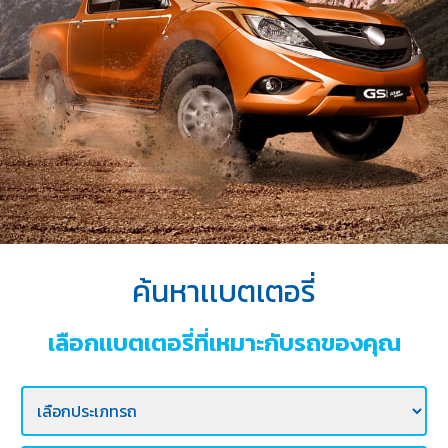
บริการ
ของ
เรา
ค้นหา
ร้าน
แบตเตอรี่
ข่าว
เเละ
กิจกรรม
ค้นหาเเบตเตอรี่
ร่วม
งาน
เลือกเเบตเตอรี่ที่เหมาะกับรถของคุณ
กับ
เรา
ติดต่อ
เรา