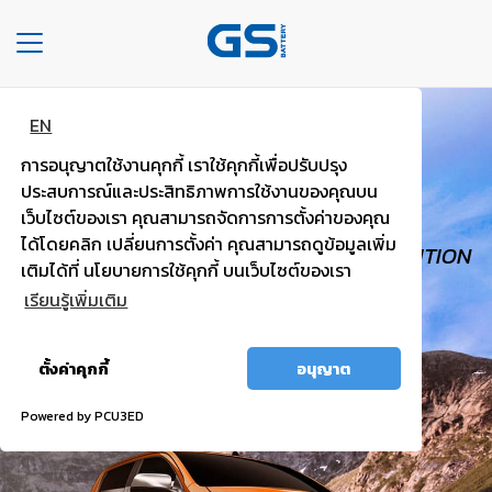
Toggle
navigation
EN
HOME
GS TOUGH
การอนุญาตใช้งานคุกกี้ เราใช้คุกกี้เพื่อปรับปรุง
COMPANY
PICK UP, VAN
ประสบการณ์และประสิทธิภาพการใช้งานของคุณบน
เว็บไซต์ของเรา คุณสามารถจัดการการตั้งค่าของคุณ
TYPE
ได้โดยคลิก เปลี่ยนการตั้งค่า คุณสามารถดูข้อมูลเพิ่ม
HIGH VOLTAGE, TRUST WORTHY, HIGH IGNITION
OF
เติมได้ที่ นโยบายการใช้คุกกี้ บนเว็บไซต์ของเรา
BATTERIES
POWER.
เรียนรู้เพิ่มเติม
TYPE
อนุญาต
OF
ตั้งค่าคุกกี้
อนุญาต
ทั้งหมด
CARS
Powered by PCU3ED
OUR
SERVICE