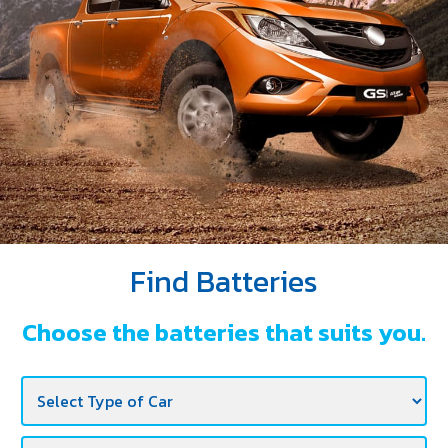
DEALERS
NEWS
CAREER
CONTACT
E-
BUSINESS
Find Batteries
Choose the batteries that suits you.